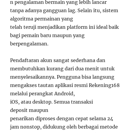
n pengalaman bermain yang lebih lancar
tanpa adanya gangguan lag. Selain itu, sistem
algoritma permainan yang
telah teruji menjadikan platform ini ideal baik
bagi pemain baru maupun yang
berpengalaman.
Pendaftaran akun sangat sederhana dan
membutuhkan kurang dari dua menit untuk
menyelesaikannya. Pengguna bisa langsung
mengakses tautan aplikasi resmi Rekening168
melalui perangkat Android,
iOS, atau desktop. Semua transaksi
deposit maupun
penarikan diproses dengan cepat selama 24
jam nonstop, didukung oleh berbagai metode