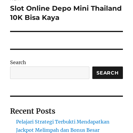
Slot Online Depo Mini Thailand
Next
post:
10K Bisa Kaya
Search
SEARCH
Recent Posts
Pelajari Strategi Terbukti Mendapatkan
Jackpot Melimpah dan Bonus Besar