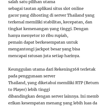
salah satu pilihan utama
sebagai tautan aplikasi situs slot online
gacor yang dihosting di server Thailand yang
terkenal memiliki stabilitas, kecepatan, dan
tingkat kemenangan yang tinggi. Dengan
hanya menyetor 10 ribu rupiah,
pemain dapat berkesempatan untuk
mengantongi jackpot besar yang bisa
mencapai ratusan juta setiap harinya.
Keunggulan utama dari Rekening168 terletak
pada penggunaan server
Thailand, yang diketahui memiliki RTP (Return
to Player) lebih tinggi
dibandingkan dengan server lainnya. Ini memb
erikan kesempatan menang yang lebih luas da