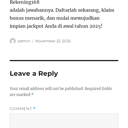
Rekening168
adalah jawabannya. Daftarlah sekarang, klaim
bonus menarik, dan mulai mewujudkan
impian jackpot Anda di awal tahun 2025!
Author
Posted
admin
November 22, 2025
on
Leave a Reply
Your email address will not be published.
Required fields
are marked
*
COMMENT
*