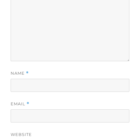
NAME
*
EMAIL
*
WEBSITE