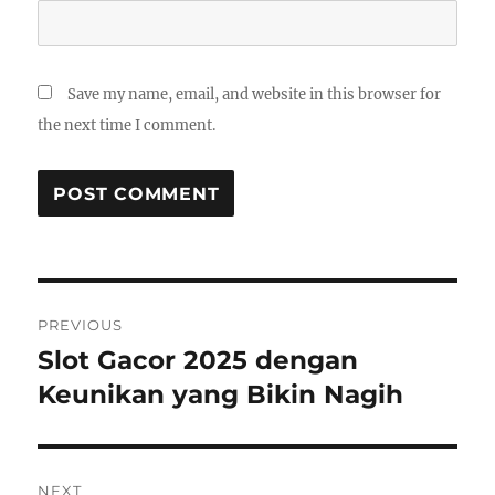
Save my name, email, and website in this browser for
the next time I comment.
Post
PREVIOUS
navigation
Slot Gacor 2025 dengan
Previous
post:
Keunikan yang Bikin Nagih
NEXT