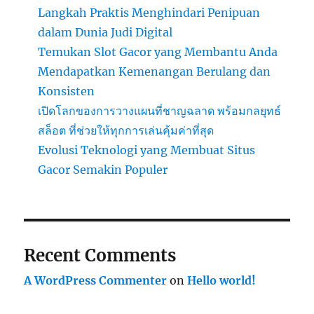
Langkah Praktis Menghindari Penipuan
dalam Dunia Judi Digital
Temukan Slot Gacor yang Membantu Anda
Mendapatkan Kemenangan Berulang dan
Konsisten
เปิดโลกของการวางแผนที่ชาญฉลาด พร้อมกลยุทธ์
สล็อต ที่ช่วยให้ทุกการเล่นคุ้มค่าที่สุด
Evolusi Teknologi yang Membuat Situs
Gacor Semakin Populer
Recent Comments
A WordPress Commenter
on
Hello world!