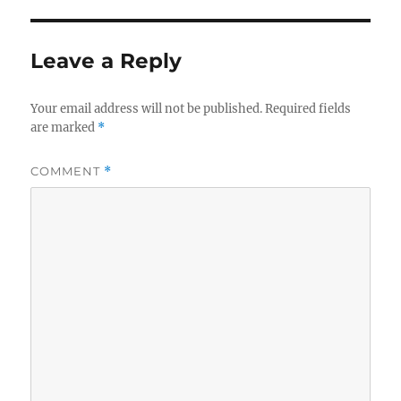
Leave a Reply
Your email address will not be published.
Required fields
are marked
*
COMMENT
*