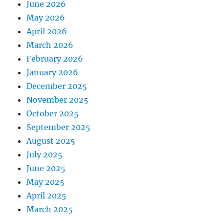
June 2026
May 2026
April 2026
March 2026
February 2026
January 2026
December 2025
November 2025
October 2025
September 2025
August 2025
July 2025
June 2025
May 2025
April 2025
March 2025