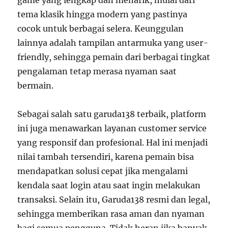
game yang lengkap dan menarik, mulai dari
tema klasik hingga modern yang pastinya
cocok untuk berbagai selera. Keunggulan
lainnya adalah tampilan antarmuka yang user-
friendly, sehingga pemain dari berbagai tingkat
pengalaman tetap merasa nyaman saat
bermain.
Sebagai salah satu garuda138 terbaik, platform
ini juga menawarkan layanan customer service
yang responsif dan profesional. Hal ini menjadi
nilai tambah tersendiri, karena pemain bisa
mendapatkan solusi cepat jika mengalami
kendala saat login atau saat ingin melakukan
transaksi. Selain itu, Garuda138 resmi dan legal,
sehingga memberikan rasa aman dan nyaman