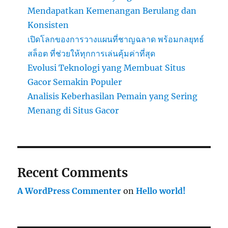
Mendapatkan Kemenangan Berulang dan
Konsisten
เปิดโลกของการวางแผนที่ชาญฉลาด พร้อมกลยุทธ์
สล็อต ที่ช่วยให้ทุกการเล่นคุ้มค่าที่สุด
Evolusi Teknologi yang Membuat Situs
Gacor Semakin Populer
Analisis Keberhasilan Pemain yang Sering
Menang di Situs Gacor
Recent Comments
A WordPress Commenter
on
Hello world!