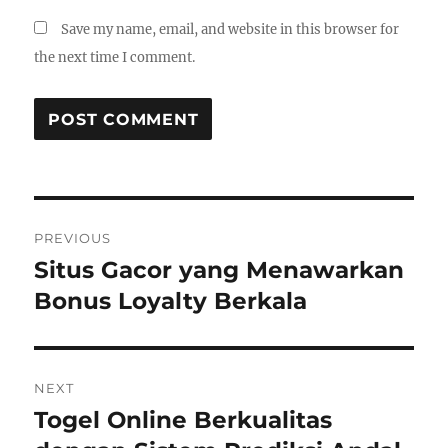
Save my name, email, and website in this browser for
the next time I comment.
Post
PREVIOUS
navigation
Situs Gacor yang Menawarkan
Previous
post:
Bonus Loyalty Berkala
NEXT
Togel Online Berkualitas
Next
post: