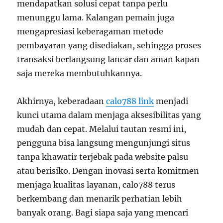
mendapatkan solusi cepat tanpa perlu
menunggu lama. Kalangan pemain juga
mengapresiasi keberagaman metode
pembayaran yang disediakan, sehingga proses
transaksi berlangsung lancar dan aman kapan
saja mereka membutuhkannya.
Akhirnya, keberadaan
calo788 link
menjadi
kunci utama dalam menjaga aksesibilitas yang
mudah dan cepat. Melalui tautan resmi ini,
pengguna bisa langsung mengunjungi situs
tanpa khawatir terjebak pada website palsu
atau berisiko. Dengan inovasi serta komitmen
menjaga kualitas layanan, calo788 terus
berkembang dan menarik perhatian lebih
banyak orang. Bagi siapa saja yang mencari