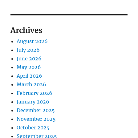
Archives
August 2026
July 2026
June 2026
May 2026
April 2026
March 2026
February 2026
January 2026
December 2025
November 2025
October 2025
September 2025