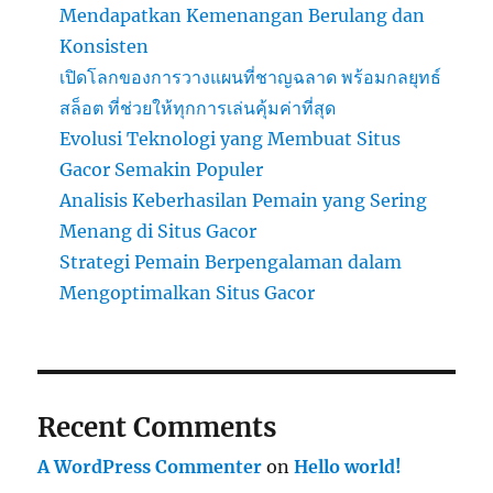
Mendapatkan Kemenangan Berulang dan
Konsisten
เปิดโลกของการวางแผนที่ชาญฉลาด พร้อมกลยุทธ์
สล็อต ที่ช่วยให้ทุกการเล่นคุ้มค่าที่สุด
Evolusi Teknologi yang Membuat Situs
Gacor Semakin Populer
Analisis Keberhasilan Pemain yang Sering
Menang di Situs Gacor
Strategi Pemain Berpengalaman dalam
Mengoptimalkan Situs Gacor
Recent Comments
A WordPress Commenter
on
Hello world!