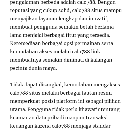
pengalaman berbeda adalah calo788. Dengan
reputasi yang cukup solid, calo788 situs mampu
menyajikan layanan lengkap dan inovatif,
membuat pengguna semakin betah berlama-
lama menjajal berbagai fitur yang tersedia.
Ketersediaan berbagai opsi permainan serta
kemudahan akses melalui calo788 link
membuatnya semakin diminati di kalangan
pecinta dunia maya.
Tidak dapat disangkal, kemudahan mengakses
calo788 situs melalui berbagai tautan resmi
memperkuat posisi platform ini sebagai pilihan
utama. Pengguna tidak perlu khawatir tentang
keamanan data pribadi maupun transaksi
keuangan karena calo788 menjaga standar