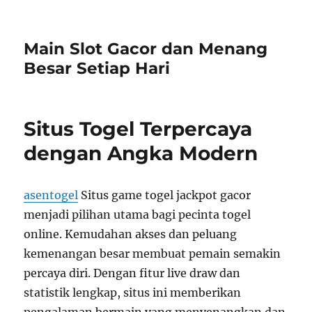
Main Slot Gacor dan Menang
Besar Setiap Hari
Situs Togel Terpercaya
dengan Angka Modern
asentogel
Situs game togel jackpot gacor
menjadi pilihan utama bagi pecinta togel
online. Kemudahan akses dan peluang
kemenangan besar membuat pemain semakin
percaya diri. Dengan fitur live draw dan
statistik lengkap, situs ini memberikan