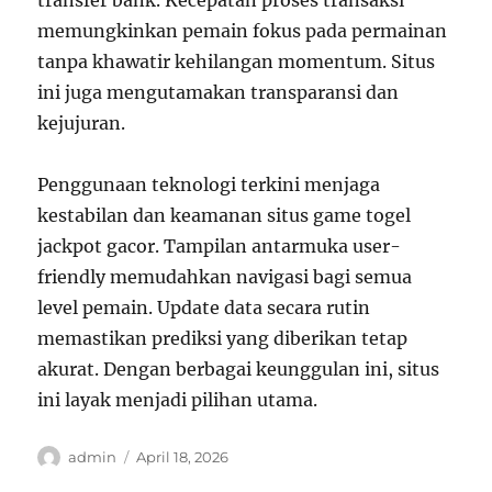
transfer bank. Kecepatan proses transaksi
memungkinkan pemain fokus pada permainan
tanpa khawatir kehilangan momentum. Situs
ini juga mengutamakan transparansi dan
kejujuran.
Penggunaan teknologi terkini menjaga
kestabilan dan keamanan situs game togel
jackpot gacor. Tampilan antarmuka user-
friendly memudahkan navigasi bagi semua
level pemain. Update data secara rutin
memastikan prediksi yang diberikan tetap
akurat. Dengan berbagai keunggulan ini, situs
ini layak menjadi pilihan utama.
Author
Posted
admin
April 18, 2026
on