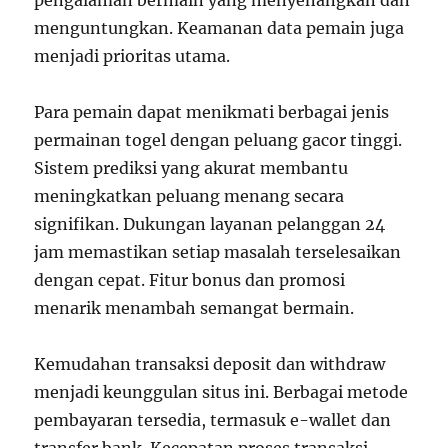
pengalaman bermain yang menyenangkan dan
menguntungkan. Keamanan data pemain juga
menjadi prioritas utama.
Para pemain dapat menikmati berbagai jenis
permainan togel dengan peluang gacor tinggi.
Sistem prediksi yang akurat membantu
meningkatkan peluang menang secara
signifikan. Dukungan layanan pelanggan 24
jam memastikan setiap masalah terselesaikan
dengan cepat. Fitur bonus dan promosi
menarik menambah semangat bermain.
Kemudahan transaksi deposit dan withdraw
menjadi keunggulan situs ini. Berbagai metode
pembayaran tersedia, termasuk e-wallet dan