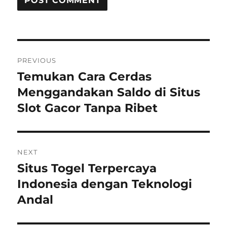
Post
PREVIOUS
navigation
Temukan Cara Cerdas
Previous
post:
Menggandakan Saldo di Situs
Slot Gacor Tanpa Ribet
NEXT
Situs Togel Terpercaya
Next
post:
Indonesia dengan Teknologi
Andal