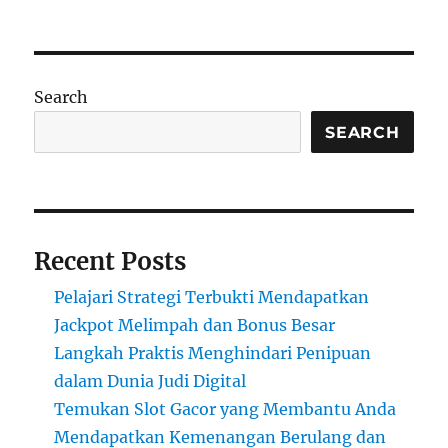
Search
SEARCH
Recent Posts
Pelajari Strategi Terbukti Mendapatkan
Jackpot Melimpah dan Bonus Besar
Langkah Praktis Menghindari Penipuan
dalam Dunia Judi Digital
Temukan Slot Gacor yang Membantu Anda
Mendapatkan Kemenangan Berulang dan