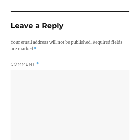
Leave a Reply
Your email address will not be published.
Required fields
are marked
*
COMMENT
*