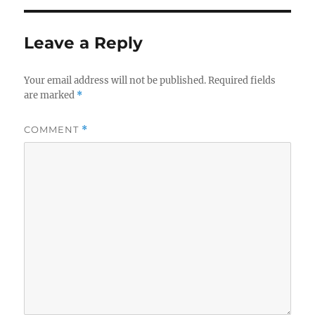
Leave a Reply
Your email address will not be published.
Required fields
are marked
*
COMMENT
*