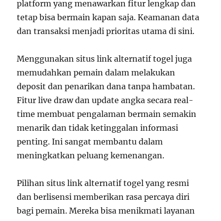
platform yang menawarkan fitur lengkap dan
tetap bisa bermain kapan saja. Keamanan data
dan transaksi menjadi prioritas utama di sini.
Menggunakan situs link alternatif togel juga
memudahkan pemain dalam melakukan
deposit dan penarikan dana tanpa hambatan.
Fitur live draw dan update angka secara real-
time membuat pengalaman bermain semakin
menarik dan tidak ketinggalan informasi
penting. Ini sangat membantu dalam
meningkatkan peluang kemenangan.
Pilihan situs link alternatif togel yang resmi
dan berlisensi memberikan rasa percaya diri
bagi pemain. Mereka bisa menikmati layanan