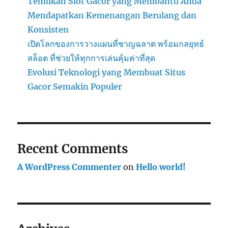
Temukan Slot Gacor yang Membantu Anda
Mendapatkan Kemenangan Berulang dan
Konsisten
เปิดโลกของการวางแผนที่ชาญฉลาด พร้อมกลยุทธ์
สล็อต ที่ช่วยให้ทุกการเล่นคุ้มค่าที่สุด
Evolusi Teknologi yang Membuat Situs
Gacor Semakin Populer
Recent Comments
A WordPress Commenter
on
Hello world!