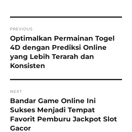
Post
PREVIOUS
navigation
Optimalkan Permainan Togel
Previous
post:
4D dengan Prediksi Online
yang Lebih Terarah dan
Konsisten
NEXT
Bandar Game Online Ini
Next
post:
Sukses Menjadi Tempat
Favorit Pemburu Jackpot Slot
Gacor