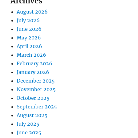
Archives
August 2026
July 2026
June 2026
May 2026
April 2026
March 2026
February 2026
January 2026
December 2025
November 2025
October 2025
September 2025
August 2025
July 2025
June 2025