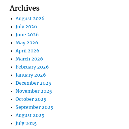
Archives
August 2026
July 2026
June 2026
May 2026
April 2026
March 2026
February 2026
January 2026
December 2025
November 2025
October 2025
September 2025
August 2025
July 2025