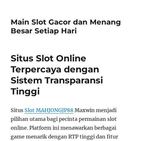
Main Slot Gacor dan Menang
Besar Setiap Hari
Situs Slot Online
Terpercaya dengan
Sistem Transparansi
Tinggi
Situs
Slot MAHJONGJP88
Maxwin menjadi
pilihan utama bagi pecinta permainan slot
online. Platform ini menawarkan berbagai
game menarik dengan RTP tinggi dan fitur