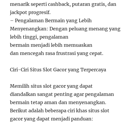
menarik seperti cashback, putaran gratis, dan
jackpot progresif.
– Pengalaman Bermain yang Lebih
Menyenangkan: Dengan peluang menang yang
lebih tinggi, pengalaman
bermain menjadi lebih memuaskan
dan mencegah rasa frustrasi yang cepat.
Ciri-Ciri Situs Slot Gacor yang Terpercaya
Memilih situs slot gacor yang dapat
diandalkan sangat penting agar pengalaman
bermain tetap aman dan menyenangkan.
Berikut adalah beberapa ciri khas situs slot
gacor yang dapat menjadi panduan: