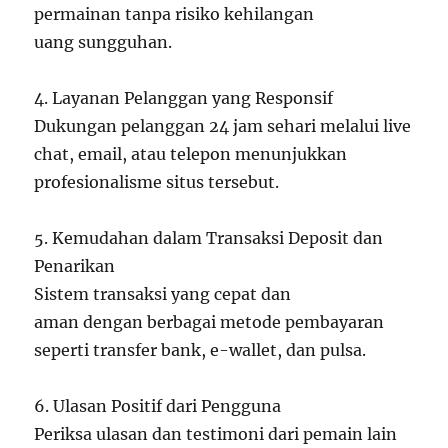
permainan tanpa risiko kehilangan
uang sungguhan.
4. Layanan Pelanggan yang Responsif
Dukungan pelanggan 24 jam sehari melalui live
chat, email, atau telepon menunjukkan
profesionalisme situs tersebut.
5. Kemudahan dalam Transaksi Deposit dan
Penarikan
Sistem transaksi yang cepat dan
aman dengan berbagai metode pembayaran
seperti transfer bank, e-wallet, dan pulsa.
6. Ulasan Positif dari Pengguna
Periksa ulasan dan testimoni dari pemain lain