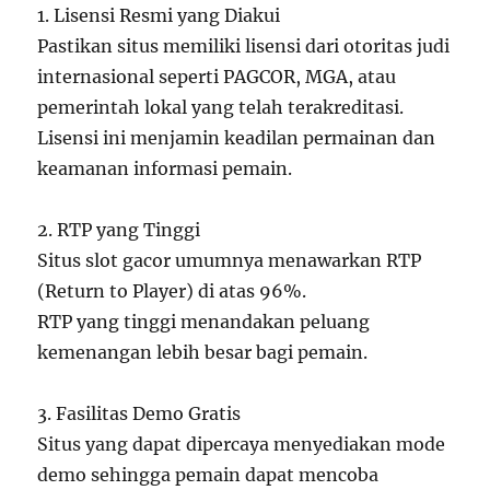
1. Lisensi Resmi yang Diakui
Pastikan situs memiliki lisensi dari otoritas judi
internasional seperti PAGCOR, MGA, atau
pemerintah lokal yang telah terakreditasi.
Lisensi ini menjamin keadilan permainan dan
keamanan informasi pemain.
2. RTP yang Tinggi
Situs slot gacor umumnya menawarkan RTP
(Return to Player) di atas 96%.
RTP yang tinggi menandakan peluang
kemenangan lebih besar bagi pemain.
3. Fasilitas Demo Gratis
Situs yang dapat dipercaya menyediakan mode
demo sehingga pemain dapat mencoba