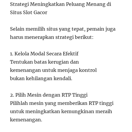
Strategi Meningkatkan Peluang Menang di
Situs Slot Gacor
Selain memilih situs yang tepat, pemain juga
harus menerapkan strategi berikut:
1. Kelola Modal Secara Efektif
Tentukan batas kerugian dan
kemenangan untuk menjaga kontrol
bukan kehilangan kendali.
2. Pilih Mesin dengan RTP Tinggi
Pilihlah mesin yang memberikan RTP tinggi
untuk meningkatkan kemungkinan meraih
kemenangan.