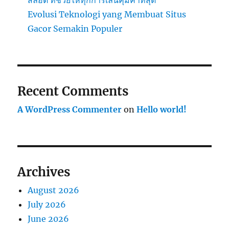
สล็อต ที่ช่วยให้ทุกการเล่นคุ้มค่าที่สุด
Evolusi Teknologi yang Membuat Situs
Gacor Semakin Populer
Recent Comments
A WordPress Commenter
on
Hello world!
Archives
August 2026
July 2026
June 2026