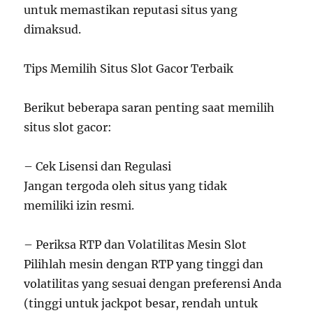
untuk memastikan reputasi situs yang
dimaksud.
Tips Memilih Situs Slot Gacor Terbaik
Berikut beberapa saran penting saat memilih
situs slot gacor:
– Cek Lisensi dan Regulasi
Jangan tergoda oleh situs yang tidak
memiliki izin resmi.
– Periksa RTP dan Volatilitas Mesin Slot
Pilihlah mesin dengan RTP yang tinggi dan
volatilitas yang sesuai dengan preferensi Anda
(tinggi untuk jackpot besar, rendah untuk