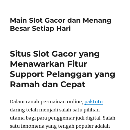
Main Slot Gacor dan Menang
Besar Setiap Hari
Situs Slot Gacor yang
Menawarkan Fitur
Support Pelanggan yang
Ramah dan Cepat
Dalam ranah permainan online,
paktoto
daring telah menjadi salah satu pilihan
utama bagi para penggemar judi digital. Salah
satu fenomena yang tengah populer adalah