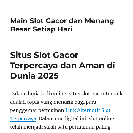
Main Slot Gacor dan Menang
Besar Setiap Hari
Situs Slot Gacor
Terpercaya dan Aman di
Dunia 2025
Dalam dunia judi online, situs slot gacor terbaik
adalah topik yang menarik bagi para
penggemar permainan
Link Alternatif Slot
Terpercaya
. Dalam era digital ini, slot online
telah menjadi salah satu permainan paling