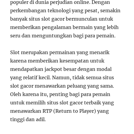
populer di dunia perjudian online. Dengan
perkembangan teknologi yang pesat, semakin
banyak situs slot gacor bermunculan untuk
memberikan pengalaman bermain yang lebih
seru dan menguntungkan bagi para pemain.
Slot merupakan permainan yang menarik
karena memberikan kesempatan untuk
mendapatkan jackpot besar dengan modal
yang relatif kecil. Namun, tidak semua situs
slot gacor menawarkan peluang yang sama.
Oleh karena itu, penting bagi para pemain
untuk memilih situs slot gacor terbaik yang
menawarkan RTP (Return to Player) yang
tinggi dan adil.