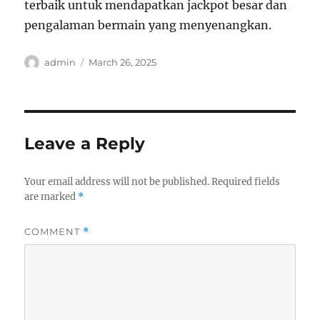
terbaik untuk mendapatkan jackpot besar dan
pengalaman bermain yang menyenangkan.
Author
Posted
admin
March 26, 2025
on
Leave a Reply
Your email address will not be published.
Required fields
are marked
*
COMMENT
*