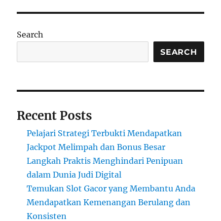
Search
SEARCH
Recent Posts
Pelajari Strategi Terbukti Mendapatkan
Jackpot Melimpah dan Bonus Besar
Langkah Praktis Menghindari Penipuan
dalam Dunia Judi Digital
Temukan Slot Gacor yang Membantu Anda
Mendapatkan Kemenangan Berulang dan
Konsisten