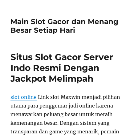
Main Slot Gacor dan Menang
Besar Setiap Hari
Situs Slot Gacor Server
Indo Resmi Dengan
Jackpot Melimpah
slot online
Link slot Maxwin menjadi pilihan
utama para penggemar judi online karena
menawarkan peluang besar untuk meraih
kemenangan besar. Dengan sistem yang
transparan dan game yang menarik, pemain