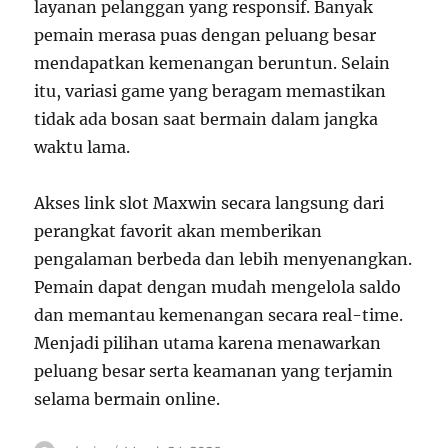
layanan pelanggan yang responsif. Banyak
pemain merasa puas dengan peluang besar
mendapatkan kemenangan beruntun. Selain
itu, variasi game yang beragam memastikan
tidak ada bosan saat bermain dalam jangka
waktu lama.
Akses link slot Maxwin secara langsung dari
perangkat favorit akan memberikan
pengalaman berbeda dan lebih menyenangkan.
Pemain dapat dengan mudah mengelola saldo
dan memantau kemenangan secara real-time.
Menjadi pilihan utama karena menawarkan
peluang besar serta keamanan yang terjamin
selama bermain online.