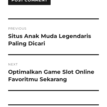
Post
PREVIOUS
navigation
Situs Anak Muda Legendaris
Previous
post:
Paling Dicari
NEXT
Optimalkan Game Slot Online
Next
post:
Favoritmu Sekarang