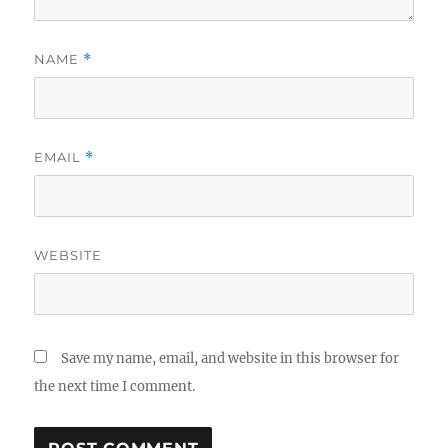
NAME
*
EMAIL
*
WEBSITE
Save my name, email, and website in this browser for
the next time I comment.