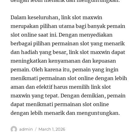
dengan lebih menarik dan menguntungkan.
Dalam keseluruhan, link slot maxwin
merupakan pilihan utama bagi banyak pemain
slot online saat ini. Dengan menyediakan
berbagai pilihan permainan slot yang menarik
dan hadiah yang besar, link slot maxwin dapat
meningkatkan kenyamanan dan kepuasan
pemain. Oleh karena itu, pemain yang ingin
menikmati permainan slot online dengan lebih
aman dan efektif harus memilih link slot
maxwin yang tepat. Dengan demikian, pemain
dapat menikmati permainan slot online
dengan lebih menarik dan menguntungkan.
Author
Posted
admin
March 1, 2026
on