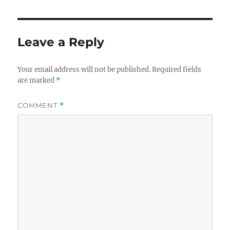
Leave a Reply
Your email address will not be published.
Required fields
are marked
*
COMMENT
*