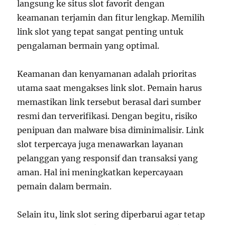
langsung ke situs slot favorit dengan
keamanan terjamin dan fitur lengkap. Memilih
link slot yang tepat sangat penting untuk
pengalaman bermain yang optimal.
Keamanan dan kenyamanan adalah prioritas
utama saat mengakses link slot. Pemain harus
memastikan link tersebut berasal dari sumber
resmi dan terverifikasi. Dengan begitu, risiko
penipuan dan malware bisa diminimalisir. Link
slot terpercaya juga menawarkan layanan
pelanggan yang responsif dan transaksi yang
aman. Hal ini meningkatkan kepercayaan
pemain dalam bermain.
Selain itu, link slot sering diperbarui agar tetap