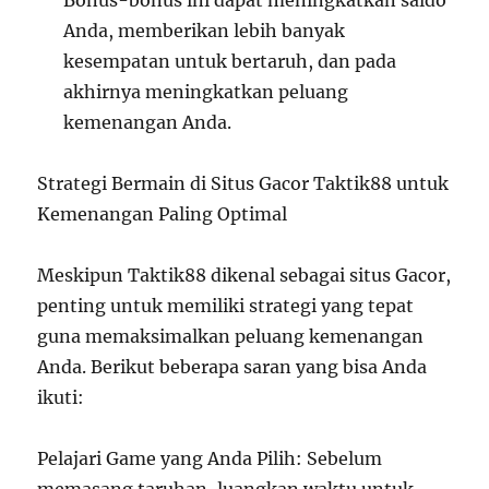
Bonus-bonus ini dapat meningkatkan saldo
Anda, memberikan lebih banyak
kesempatan untuk bertaruh, dan pada
akhirnya meningkatkan peluang
kemenangan Anda.
Strategi Bermain di Situs Gacor Taktik88 untuk
Kemenangan Paling Optimal
Meskipun Taktik88 dikenal sebagai situs Gacor,
penting untuk memiliki strategi yang tepat
guna memaksimalkan peluang kemenangan
Anda. Berikut beberapa saran yang bisa Anda
ikuti:
Pelajari Game yang Anda Pilih: Sebelum