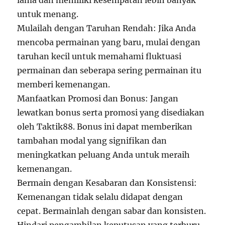
lama dan memiliki kesempatan lebih banyak
untuk menang.
Mulailah dengan Taruhan Rendah: Jika Anda
mencoba permainan yang baru, mulai dengan
taruhan kecil untuk memahami fluktuasi
permainan dan seberapa sering permainan itu
memberi kemenangan.
Manfaatkan Promosi dan Bonus: Jangan
lewatkan bonus serta promosi yang disediakan
oleh Taktik88. Bonus ini dapat memberikan
tambahan modal yang signifikan dan
meningkatkan peluang Anda untuk meraih
kemenangan.
Bermain dengan Kesabaran dan Konsistensi:
Kemenangan tidak selalu didapat dengan
cepat. Bermainlah dengan sabar dan konsisten.