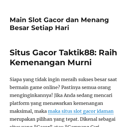
Main Slot Gacor dan Menang
Besar Setiap Hari
Situs Gacor Taktik88: Raih
Kemenangan Murni
Siapa yang tidak ingin meraih sukses besar saat
bermain game online? Pastinya semua orang
menginginkannya! Jika Anda sedang mencari
platform yang menawarkan kemenangan
maksimal, maka
maka situs slot gacor idaman
merupakan pilihan yang tepat. Dikenal sebagai