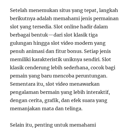
Setelah menemukan situs yang tepat, langkah
berikutnya adalah memahami jenis permainan
slot yang tersedia. Slot online hadir dalam
berbagai bentuk—dari slot klasik tiga
gulungan hingga slot video modern yang
penuh animasi dan fitur bonus. Setiap jenis
memiliki karakteristik uniknya sendiri. Slot
klasik cenderung lebih sederhana, cocok bagi
pemain yang baru mencoba peruntungan.
Sementara itu, slot video menawarkan
pengalaman bermain yang lebih interaktif,
dengan cerita, grafik, dan efek suara yang
memanjakan mata dan telinga.
Selain itu, penting untuk memahami