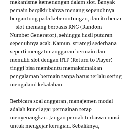
mekanisme kemenangan dalam slot. Banyak
pemain berpikir bahwa menang sepenuhnya
bergantung pada keberuntungan, dan itu benar
—slot memang berbasis RNG (Random
Number Generator), sehingga hasil putaran
sepenuhnya acak. Namun, strategi sederhana
seperti mengatur anggaran bermain dan
memilih slot dengan RTP (Return to Player)
tinggi bisa membantu memaksimalkan
pengalaman bermain tanpa harus terlalu sering
mengalami kekalahan.
Berbicara soal anggaran, manajemen modal
adalah kunci agar permainan tetap
menyenangkan. Jangan pernah terbawa emosi
untuk mengejar kerugian. Sebaliknya,