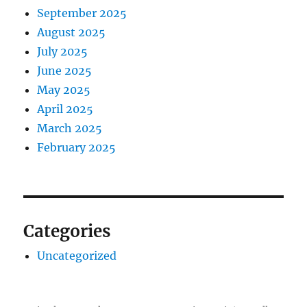
September 2025
August 2025
July 2025
June 2025
May 2025
April 2025
March 2025
February 2025
Categories
Uncategorized