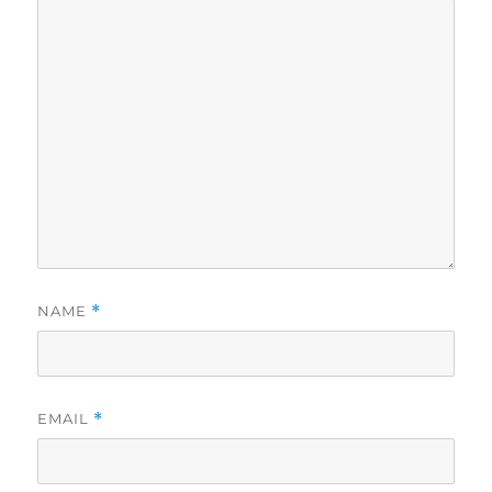
NAME
*
EMAIL
*