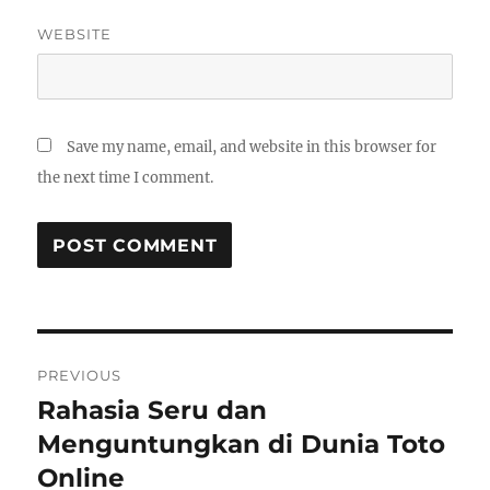
WEBSITE
Save my name, email, and website in this browser for
the next time I comment.
Post
PREVIOUS
navigation
Rahasia Seru dan
Previous
post:
Menguntungkan di Dunia Toto
Online