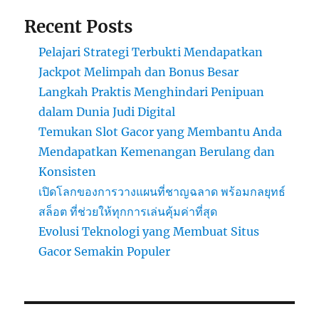
Recent Posts
Pelajari Strategi Terbukti Mendapatkan
Jackpot Melimpah dan Bonus Besar
Langkah Praktis Menghindari Penipuan
dalam Dunia Judi Digital
Temukan Slot Gacor yang Membantu Anda
Mendapatkan Kemenangan Berulang dan
Konsisten
เปิดโลกของการวางแผนที่ชาญฉลาด พร้อมกลยุทธ์
สล็อต ที่ช่วยให้ทุกการเล่นคุ้มค่าที่สุด
Evolusi Teknologi yang Membuat Situs
Gacor Semakin Populer