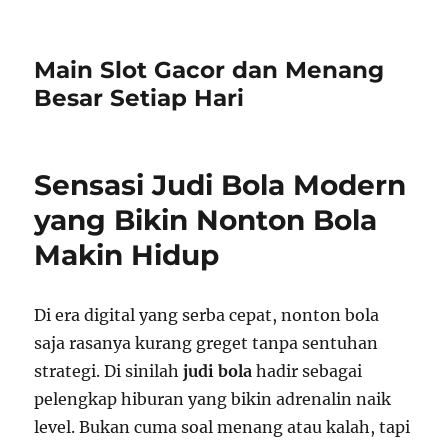
Main Slot Gacor dan Menang
Besar Setiap Hari
Sensasi Judi Bola Modern
yang Bikin Nonton Bola
Makin Hidup
Di era digital yang serba cepat, nonton bola
saja rasanya kurang greget tanpa sentuhan
strategi. Di sinilah
judi bola
hadir sebagai
pelengkap hiburan yang bikin adrenalin naik
level. Bukan cuma soal menang atau kalah, tapi