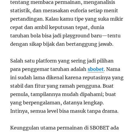
tentang membaca permainan, menganalisis
statistik, dan merasakan euforia setiap menit
pertandingan. Kalau kamu tipe yang suka mikir
cepat dan ambil keputusan tepat, dunia
taruhan bola bisa jadi playground baru—tentu
dengan sikap bijak dan bertanggung jawab.
Salah satu platform yang sering jadi pilihan
para penggemar taruhan adalah
sbobet
. Nama
ini sudah lama dikenal karena reputasinya yang
stabil dan fitur yang ramah pengguna. Buat
pemula, tampilannya mudah dipahami; buat
yang berpengalaman, datanya lengkap.
Intinya, semua level bisa masuk tanpa drama.
Keunggulan utama permainan di SBOBET ada