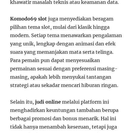
khawatir masalah teknis atau keamanan data.
Komodo69 slot
juga menyediakan beragam
pilihan tema slot, mulai dari klasik hingga
modern. Setiap tema menawarkan pengalaman
yang unik, lengkap dengan animasi dan efek
suara yang memanjakan mata serta telinga.
Para pemain pun dapat menyesuaikan
permainan sesuai dengan preferensi masing-
masing, apakah lebih menyukai tantangan
strategi atau sekadar mencari hiburan ringan.
Selain itu,
judi online
melalui platform ini
menghadirkan keuntungan tambahan berupa
berbagai promosi dan bonus menarik. Hal ini
tidak hanya menambah keseruan, tetapi juga