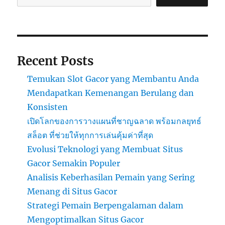
Recent Posts
Temukan Slot Gacor yang Membantu Anda
Mendapatkan Kemenangan Berulang dan
Konsisten
เปิดโลกของการวางแผนที่ชาญฉลาด พร้อมกลยุทธ์
สล็อต ที่ช่วยให้ทุกการเล่นคุ้มค่าที่สุด
Evolusi Teknologi yang Membuat Situs
Gacor Semakin Populer
Analisis Keberhasilan Pemain yang Sering
Menang di Situs Gacor
Strategi Pemain Berpengalaman dalam
Mengoptimalkan Situs Gacor