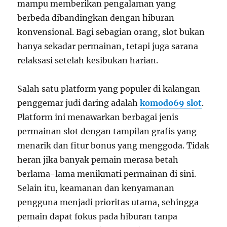
mampu memberikan pengalaman yang
berbeda dibandingkan dengan hiburan
konvensional. Bagi sebagian orang, slot bukan
hanya sekadar permainan, tetapi juga sarana
relaksasi setelah kesibukan harian.
Salah satu platform yang populer di kalangan
penggemar judi daring adalah
komodo69 slot
.
Platform ini menawarkan berbagai jenis
permainan slot dengan tampilan grafis yang
menarik dan fitur bonus yang menggoda. Tidak
heran jika banyak pemain merasa betah
berlama-lama menikmati permainan di sini.
Selain itu, keamanan dan kenyamanan
pengguna menjadi prioritas utama, sehingga
pemain dapat fokus pada hiburan tanpa