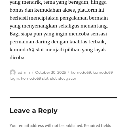
yang menarik, tema yang beragam, hingga
bonus dan kemudahan akses, platform ini
berhasil menciptakan pengalaman bermain
yang menyenangkan sekaligus menantang.
Bagi siapa pun yang ingin mencoba sensasi
permainan daring dengan kualitas terbaik,
komodo69 slot menjadi pilihan yang layak
dicoba.
Author
Posted
Tags
admin
October 30, 2025
komodo69
,
komodo69
on
login
,
komodo69 slot
,
slot
,
slot gacor
Leave a Reply
Your email address will not be published.
Required fields