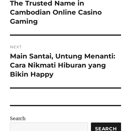
navigation
The Trusted Name in
Previous
post:
Cambodian Online Casino
Gaming
NEXT
Main Santai, Untung Menanti:
Next
post:
Cara Nikmati Hiburan yang
Bikin Happy
Search
SEARCH