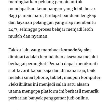
meningkatkan peluang pemain untuk
mendapatkan kemenangan yang lebih besar.
Bagi pemain baru, terdapat panduan lengkap
dan layanan pelanggan yang siap membantu
24/7, sehingga proses belajar menjadi lebih
mudah dan nyaman.
Faktor lain yang membuat
komodo69 slot
diminati adalah kemudahan aksesnya melalui
berbagai perangkat. Pemain dapat menikmati
slot favorit kapan saja dan di mana saja, baik
melalui smartphone, tablet, maupun komputer.
Fleksibilitas ini menjadi salah satu alasan
utama mengapa platform ini berhasil menarik
perhatian banyak penggemar judi online.