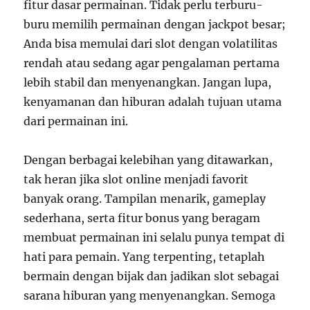
fitur dasar permainan. Tidak perlu terburu-
buru memilih permainan dengan jackpot besar;
Anda bisa memulai dari slot dengan volatilitas
rendah atau sedang agar pengalaman pertama
lebih stabil dan menyenangkan. Jangan lupa,
kenyamanan dan hiburan adalah tujuan utama
dari permainan ini.
Dengan berbagai kelebihan yang ditawarkan,
tak heran jika slot online menjadi favorit
banyak orang. Tampilan menarik, gameplay
sederhana, serta fitur bonus yang beragam
membuat permainan ini selalu punya tempat di
hati para pemain. Yang terpenting, tetaplah
bermain dengan bijak dan jadikan slot sebagai
sarana hiburan yang menyenangkan. Semoga