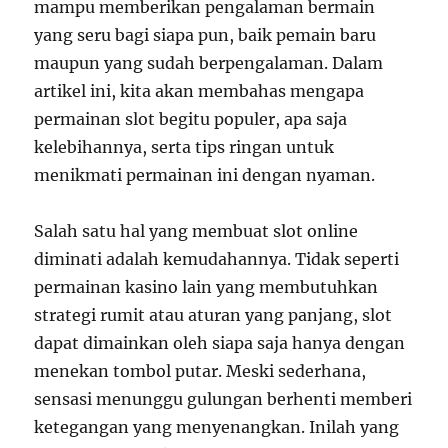
mampu memberikan pengalaman bermain
yang seru bagi siapa pun, baik pemain baru
maupun yang sudah berpengalaman. Dalam
artikel ini, kita akan membahas mengapa
permainan slot begitu populer, apa saja
kelebihannya, serta tips ringan untuk
menikmati permainan ini dengan nyaman.
Salah satu hal yang membuat slot online
diminati adalah kemudahannya. Tidak seperti
permainan kasino lain yang membutuhkan
strategi rumit atau aturan yang panjang, slot
dapat dimainkan oleh siapa saja hanya dengan
menekan tombol putar. Meski sederhana,
sensasi menunggu gulungan berhenti memberi
ketegangan yang menyenangkan. Inilah yang