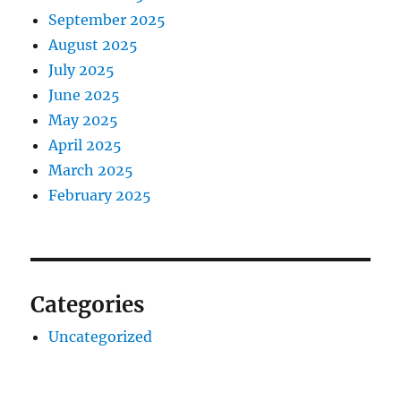
September 2025
August 2025
July 2025
June 2025
May 2025
April 2025
March 2025
February 2025
Categories
Uncategorized