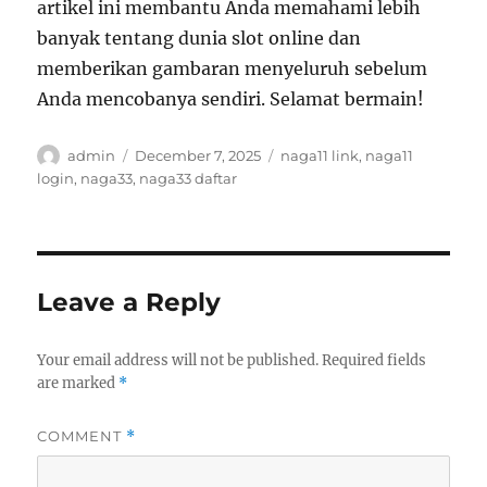
artikel ini membantu Anda memahami lebih
banyak tentang dunia slot online dan
memberikan gambaran menyeluruh sebelum
Anda mencobanya sendiri. Selamat bermain!
Author
Posted
Tags
admin
December 7, 2025
naga11 link
,
naga11
on
login
,
naga33
,
naga33 daftar
Leave a Reply
Your email address will not be published.
Required fields
are marked
*
COMMENT
*