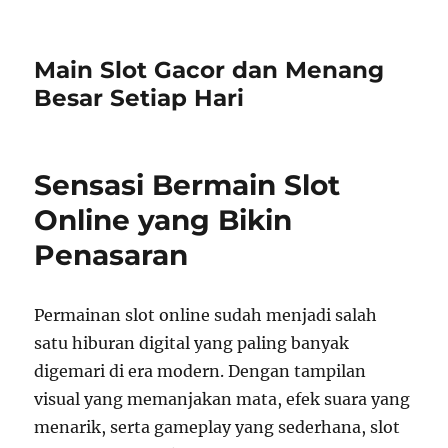
Main Slot Gacor dan Menang
Besar Setiap Hari
Sensasi Bermain Slot
Online yang Bikin
Penasaran
Permainan slot online sudah menjadi salah
satu hiburan digital yang paling banyak
digemari di era modern. Dengan tampilan
visual yang memanjakan mata, efek suara yang
menarik, serta gameplay yang sederhana, slot