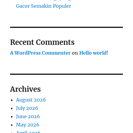
Gacor Semakin Populer
Recent Comments
A WordPress Commenter
on
Hello world!
Archives
August 2026
July 2026
June 2026
May 2026