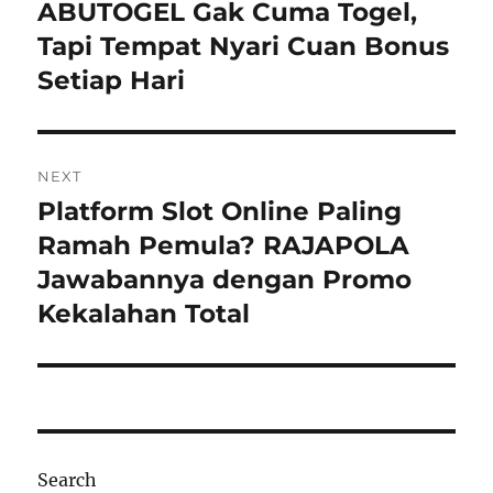
navigation
ABUTOGEL Gak Cuma Togel,
Previous
post:
Tapi Tempat Nyari Cuan Bonus
Setiap Hari
NEXT
Platform Slot Online Paling
Next
post:
Ramah Pemula? RAJAPOLA
Jawabannya dengan Promo
Kekalahan Total
Search