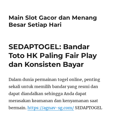
Main Slot Gacor dan Menang
Besar Setiap Hari
SEDAPTOGEL: Bandar
Toto HK Paling Fair Play
dan Konsisten Bayar
Dalam dunia permainan togel online, penting
sekali untuk memilih bandar yang resmi dan
dapat diandalkan sehingga Anda dapat
merasakan keamanan dan kenyamanan saat
bermain.
https://agnav-sg.com/
SEDAPTOGEL