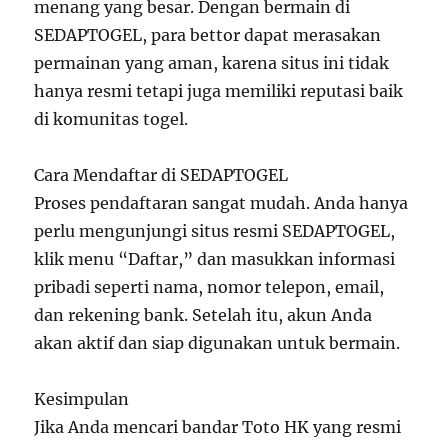
menang yang besar. Dengan bermain di
SEDAPTOGEL, para bettor dapat merasakan
permainan yang aman, karena situs ini tidak
hanya resmi tetapi juga memiliki reputasi baik
di komunitas togel.
Cara Mendaftar di SEDAPTOGEL
Proses pendaftaran sangat mudah. Anda hanya
perlu mengunjungi situs resmi SEDAPTOGEL,
klik menu “Daftar,” dan masukkan informasi
pribadi seperti nama, nomor telepon, email,
dan rekening bank. Setelah itu, akun Anda
akan aktif dan siap digunakan untuk bermain.
Kesimpulan
Jika Anda mencari bandar Toto HK yang resmi