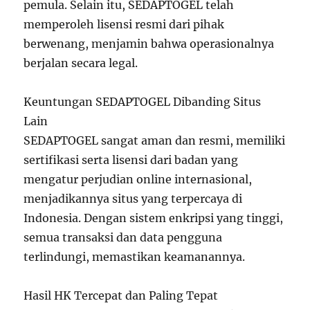
pemula. Selain itu, SEDAPTOGEL telah
memperoleh lisensi resmi dari pihak
berwenang, menjamin bahwa operasionalnya
berjalan secara legal.
Keuntungan SEDAPTOGEL Dibanding Situs
Lain
SEDAPTOGEL sangat aman dan resmi, memiliki
sertifikasi serta lisensi dari badan yang
mengatur perjudian online internasional,
menjadikannya situs yang terpercaya di
Indonesia. Dengan sistem enkripsi yang tinggi,
semua transaksi dan data pengguna
terlindungi, memastikan keamanannya.
Hasil HK Tercepat dan Paling Tepat