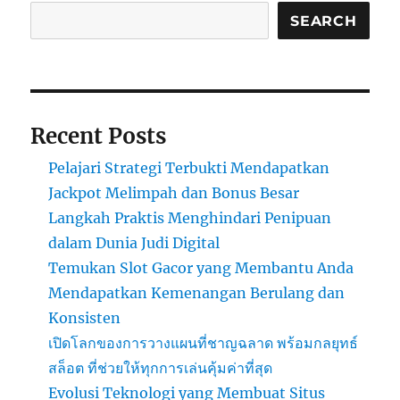
SEARCH
Recent Posts
Pelajari Strategi Terbukti Mendapatkan
Jackpot Melimpah dan Bonus Besar
Langkah Praktis Menghindari Penipuan
dalam Dunia Judi Digital
Temukan Slot Gacor yang Membantu Anda
Mendapatkan Kemenangan Berulang dan
Konsisten
เปิดโลกของการวางแผนที่ชาญฉลาด พร้อมกลยุทธ์
สล็อต ที่ช่วยให้ทุกการเล่นคุ้มค่าที่สุด
Evolusi Teknologi yang Membuat Situs