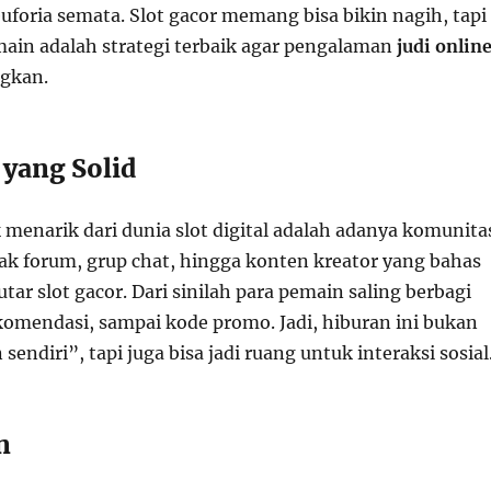
uforia semata. Slot gacor memang bisa bikin nagih, tapi
main adalah strategi terbaik agar pengalaman
judi onlin
gkan.
yang Solid
 menarik dari dunia slot digital adalah adanya komunita
yak forum, grup chat, hingga konten kreator yang bahas
utar slot gacor. Dari sinilah para pemain saling berbagi
omendasi, sampai kode promo. Jadi, hiburan ini bukan
sendiri”, tapi juga bisa jadi ruang untuk interaksi sosial
n