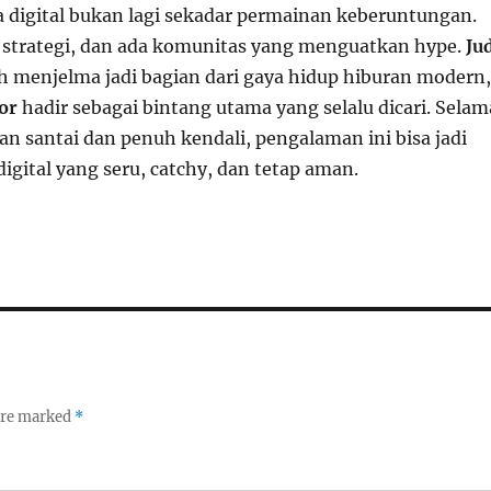
ra digital bukan lagi sekadar permainan keberuntungan.
a strategi, dan ada komunitas yang menguatkan hype.
Ju
h menjelma jadi bagian dari gaya hidup hiburan modern,
cor
hadir sebagai bintang utama yang selalu dicari. Selam
n santai dan penuh kendali, pengalaman ini bisa jadi
digital yang seru, catchy, dan tetap aman.
 are marked
*