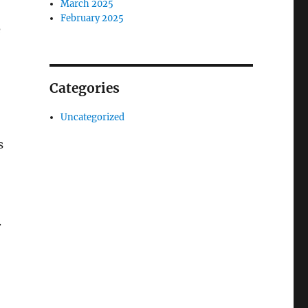
March 2025
February 2025
e
Categories
Uncategorized
s
.