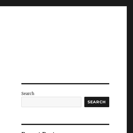
Search
SEARCH