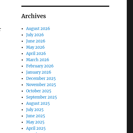
Archives
r
August 2026
July 2026
June 2026
May 2026
April 2026
March 2026
February 2026
January 2026
December 2025
November 2025
October 2025
September 2025
August 2025
July 2025
June 2025
May 2025
April 2025