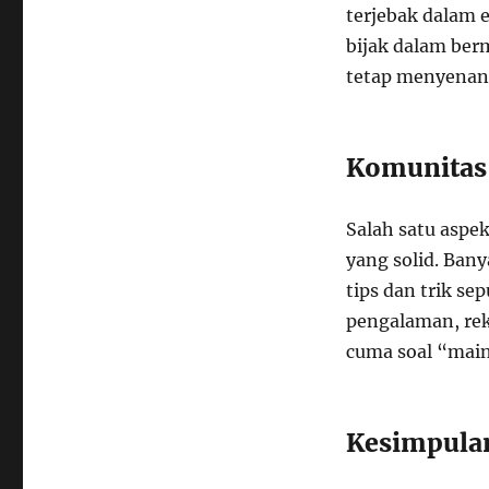
terjebak dalam e
bijak dalam ber
tetap menyenan
Komunitas 
Salah satu aspek
yang solid. Ban
tips dan trik sep
pengalaman, rek
cuma soal “main 
Kesimpula