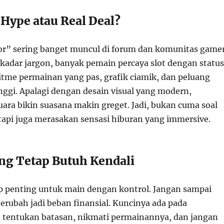
 Hype atau Real Deal?
acor” sering banget muncul di forum dan komunitas game
ekadar jargon, banyak pemain percaya slot dengan status
itme permainan yang pas, grafik ciamik, dan peluang
nggi. Apalagi dengan desain visual yang modern,
uara bikin suasana makin greget. Jadi, bukan cuma soal
tapi juga merasakan sensasi hiburan yang immersive.
ng Tetap Butuh Kendali
ap penting untuk main dengan kontrol. Jangan sampai
berubah jadi beban finansial. Kuncinya ada pada
 tentukan batasan, nikmati permainannya, dan jangan