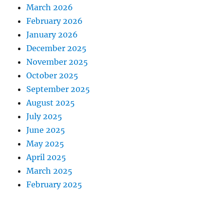
March 2026
February 2026
January 2026
December 2025
November 2025
October 2025
September 2025
August 2025
July 2025
June 2025
May 2025
April 2025
March 2025
February 2025