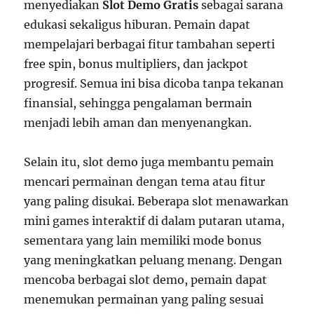
menyediakan
Slot Demo Gratis
sebagai sarana
edukasi sekaligus hiburan. Pemain dapat
mempelajari berbagai fitur tambahan seperti
free spin, bonus multipliers, dan jackpot
progresif. Semua ini bisa dicoba tanpa tekanan
finansial, sehingga pengalaman bermain
menjadi lebih aman dan menyenangkan.
Selain itu, slot demo juga membantu pemain
mencari permainan dengan tema atau fitur
yang paling disukai. Beberapa slot menawarkan
mini games interaktif di dalam putaran utama,
sementara yang lain memiliki mode bonus
yang meningkatkan peluang menang. Dengan
mencoba berbagai slot demo, pemain dapat
menemukan permainan yang paling sesuai