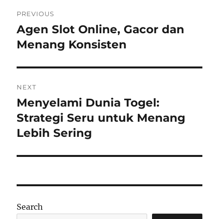
Post
PREVIOUS
navigation
Agen Slot Online, Gacor dan
Previous
post:
Menang Konsisten
NEXT
Menyelami Dunia Togel:
Next
post:
Strategi Seru untuk Menang
Lebih Sering
Search