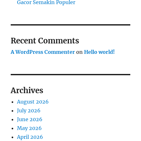
Gacor Semakin Populer
Recent Comments
A WordPress Commenter
on
Hello world!
Archives
August 2026
July 2026
June 2026
May 2026
April 2026