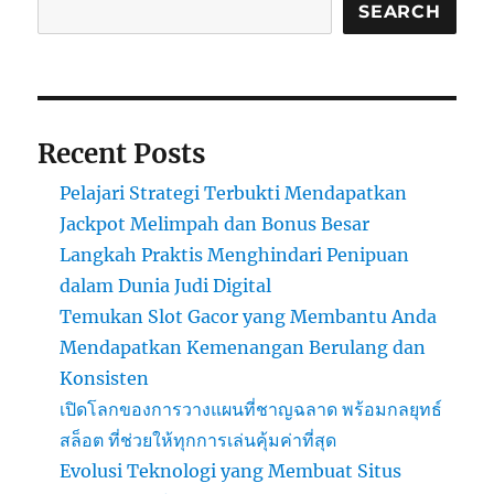
SEARCH
Recent Posts
Pelajari Strategi Terbukti Mendapatkan
Jackpot Melimpah dan Bonus Besar
Langkah Praktis Menghindari Penipuan
dalam Dunia Judi Digital
Temukan Slot Gacor yang Membantu Anda
Mendapatkan Kemenangan Berulang dan
Konsisten
เปิดโลกของการวางแผนที่ชาญฉลาด พร้อมกลยุทธ์
สล็อต ที่ช่วยให้ทุกการเล่นคุ้มค่าที่สุด
Evolusi Teknologi yang Membuat Situs