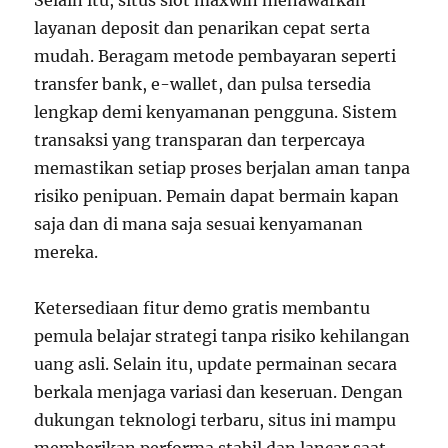
Selain itu, situs slot maxwin menawarkan
layanan deposit dan penarikan cepat serta
mudah. Beragam metode pembayaran seperti
transfer bank, e-wallet, dan pulsa tersedia
lengkap demi kenyamanan pengguna. Sistem
transaksi yang transparan dan terpercaya
memastikan setiap proses berjalan aman tanpa
risiko penipuan. Pemain dapat bermain kapan
saja dan di mana saja sesuai kenyamanan
mereka.
Ketersediaan fitur demo gratis membantu
pemula belajar strategi tanpa risiko kehilangan
uang asli. Selain itu, update permainan secara
berkala menjaga variasi dan keseruan. Dengan
dukungan teknologi terbaru, situs ini mampu