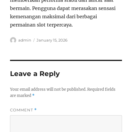
memberikan performa stabil dan lancar saat
bermain. Pengguna dapat merasakan sensasi
kemenangan maksimal dari berbagai
permainan slot terpercaya.
Author
Posted
admin
January 15, 2026
on
Leave a Reply
Your email address will not be published.
Required fields
are marked
*
COMMENT
*