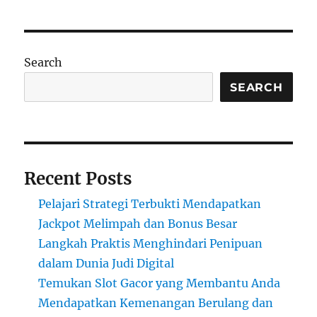
Search
SEARCH
Recent Posts
Pelajari Strategi Terbukti Mendapatkan
Jackpot Melimpah dan Bonus Besar
Langkah Praktis Menghindari Penipuan
dalam Dunia Judi Digital
Temukan Slot Gacor yang Membantu Anda
Mendapatkan Kemenangan Berulang dan