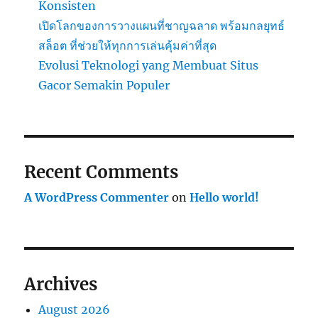
Konsisten
เปิดโลกของการวางแผนที่ชาญฉลาด พร้อมกลยุทธ์
สล็อต ที่ช่วยให้ทุกการเล่นคุ้มค่าที่สุด
Evolusi Teknologi yang Membuat Situs
Gacor Semakin Populer
Recent Comments
A WordPress Commenter
on
Hello world!
Archives
August 2026