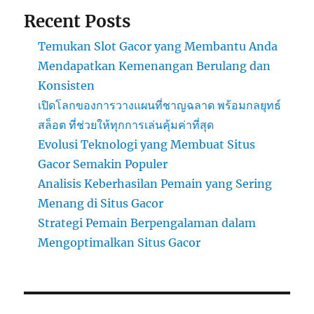
Recent Posts
Temukan Slot Gacor yang Membantu Anda
Mendapatkan Kemenangan Berulang dan
Konsisten
เปิดโลกของการวางแผนที่ชาญฉลาด พร้อมกลยุทธ์
สล็อต ที่ช่วยให้ทุกการเล่นคุ้มค่าที่สุด
Evolusi Teknologi yang Membuat Situs
Gacor Semakin Populer
Analisis Keberhasilan Pemain yang Sering
Menang di Situs Gacor
Strategi Pemain Berpengalaman dalam
Mengoptimalkan Situs Gacor