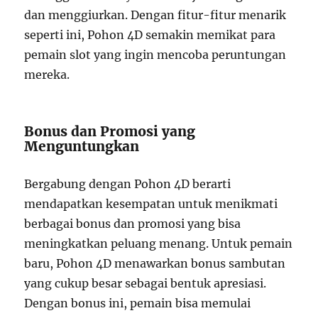
dan menggiurkan. Dengan fitur-fitur menarik
seperti ini, Pohon 4D semakin memikat para
pemain slot yang ingin mencoba peruntungan
mereka.
Bonus dan Promosi yang
Menguntungkan
Bergabung dengan Pohon 4D berarti
mendapatkan kesempatan untuk menikmati
berbagai bonus dan promosi yang bisa
meningkatkan peluang menang. Untuk pemain
baru, Pohon 4D menawarkan bonus sambutan
yang cukup besar sebagai bentuk apresiasi.
Dengan bonus ini, pemain bisa memulai