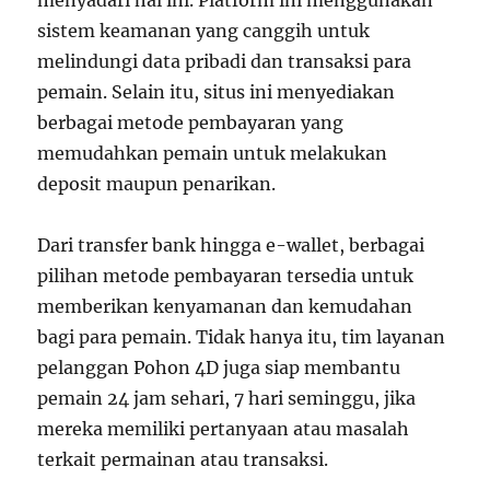
menyadari hal ini. Platform ini menggunakan
sistem keamanan yang canggih untuk
melindungi data pribadi dan transaksi para
pemain. Selain itu, situs ini menyediakan
berbagai metode pembayaran yang
memudahkan pemain untuk melakukan
deposit maupun penarikan.
Dari transfer bank hingga e-wallet, berbagai
pilihan metode pembayaran tersedia untuk
memberikan kenyamanan dan kemudahan
bagi para pemain. Tidak hanya itu, tim layanan
pelanggan Pohon 4D juga siap membantu
pemain 24 jam sehari, 7 hari seminggu, jika
mereka memiliki pertanyaan atau masalah
terkait permainan atau transaksi.