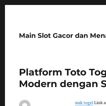
Main Slot Gacor dan Men
Platform Toto Tog
Modern dengan Si
wak togel
Link a