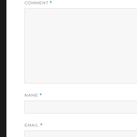
COMMENT
*
NAME
*
EMAIL
*