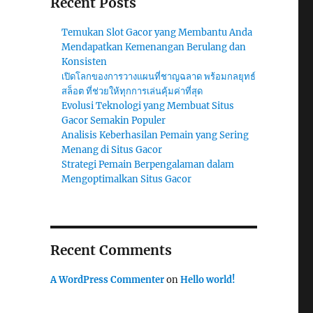
Recent Posts
Temukan Slot Gacor yang Membantu Anda
Mendapatkan Kemenangan Berulang dan
Konsisten
เปิดโลกของการวางแผนที่ชาญฉลาด พร้อมกลยุทธ์
สล็อต ที่ช่วยให้ทุกการเล่นคุ้มค่าที่สุด
Evolusi Teknologi yang Membuat Situs
Gacor Semakin Populer
Analisis Keberhasilan Pemain yang Sering
Menang di Situs Gacor
Strategi Pemain Berpengalaman dalam
Mengoptimalkan Situs Gacor
Recent Comments
A WordPress Commenter
on
Hello world!