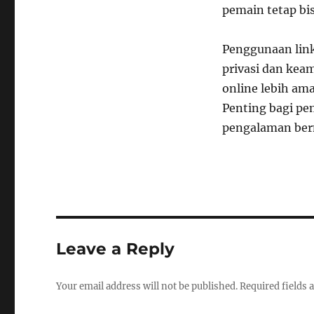
pemain tetap bis
Penggunaan link
privasi dan keama
online lebih ama
Penting bagi pe
pengalaman ber
Leave a Reply
Your email address will not be published.
Required fields