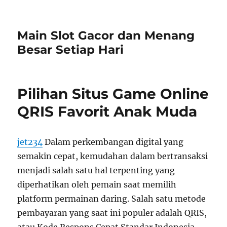
Main Slot Gacor dan Menang
Besar Setiap Hari
Pilihan Situs Game Online
QRIS Favorit Anak Muda
jet234
Dalam perkembangan digital yang
semakin cepat, kemudahan dalam bertransaksi
menjadi salah satu hal terpenting yang
diperhatikan oleh pemain saat memilih
platform permainan daring. Salah satu metode
pembayaran yang saat ini populer adalah QRIS,