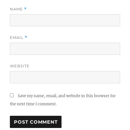
NAME
*
EMAIL
*
WEBSITE
Save my name, email, and website in this browser for
the next time I comment.