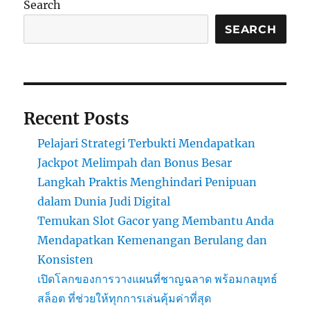
Search
SEARCH
Recent Posts
Pelajari Strategi Terbukti Mendapatkan
Jackpot Melimpah dan Bonus Besar
Langkah Praktis Menghindari Penipuan
dalam Dunia Judi Digital
Temukan Slot Gacor yang Membantu Anda
Mendapatkan Kemenangan Berulang dan
Konsisten
เปิดโลกของการวางแผนที่ชาญฉลาด พร้อมกลยุทธ์
สล็อต ที่ช่วยให้ทุกการเล่นคุ้มค่าที่สุด