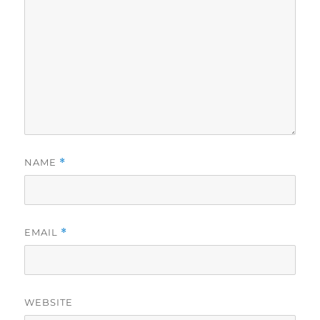
NAME
*
EMAIL
*
WEBSITE