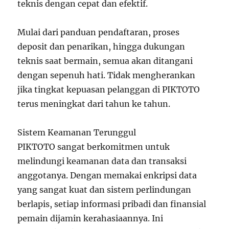
teknis dengan cepat dan efektif.
Mulai dari panduan pendaftaran, proses
deposit dan penarikan, hingga dukungan
teknis saat bermain, semua akan ditangani
dengan sepenuh hati. Tidak mengherankan
jika tingkat kepuasan pelanggan di PIKTOTO
terus meningkat dari tahun ke tahun.
Sistem Keamanan Terunggul
PIKTOTO sangat berkomitmen untuk
melindungi keamanan data dan transaksi
anggotanya. Dengan memakai enkripsi data
yang sangat kuat dan sistem perlindungan
berlapis, setiap informasi pribadi dan finansial
pemain dijamin kerahasiaannya. Ini