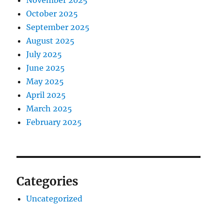
November 2025
October 2025
September 2025
August 2025
July 2025
June 2025
May 2025
April 2025
March 2025
February 2025
Categories
Uncategorized