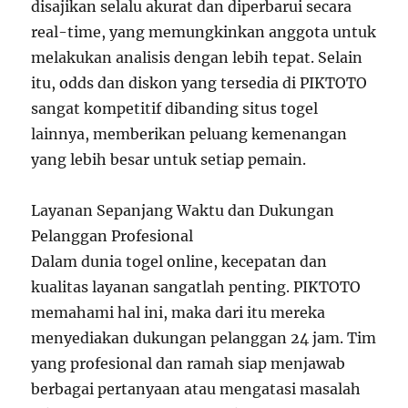
disajikan selalu akurat dan diperbarui secara
real-time, yang memungkinkan anggota untuk
melakukan analisis dengan lebih tepat. Selain
itu, odds dan diskon yang tersedia di PIKTOTO
sangat kompetitif dibanding situs togel
lainnya, memberikan peluang kemenangan
yang lebih besar untuk setiap pemain.
Layanan Sepanjang Waktu dan Dukungan
Pelanggan Profesional
Dalam dunia togel online, kecepatan dan
kualitas layanan sangatlah penting. PIKTOTO
memahami hal ini, maka dari itu mereka
menyediakan dukungan pelanggan 24 jam. Tim
yang profesional dan ramah siap menjawab
berbagai pertanyaan atau mengatasi masalah