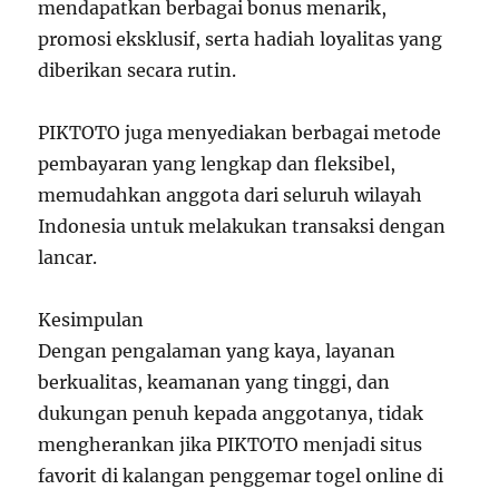
mendapatkan berbagai bonus menarik,
promosi eksklusif, serta hadiah loyalitas yang
diberikan secara rutin.
PIKTOTO juga menyediakan berbagai metode
pembayaran yang lengkap dan fleksibel,
memudahkan anggota dari seluruh wilayah
Indonesia untuk melakukan transaksi dengan
lancar.
Kesimpulan
Dengan pengalaman yang kaya, layanan
berkualitas, keamanan yang tinggi, dan
dukungan penuh kepada anggotanya, tidak
mengherankan jika PIKTOTO menjadi situs
favorit di kalangan penggemar togel online di