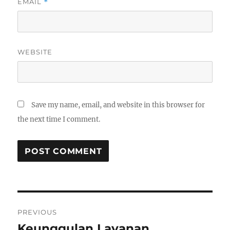
EMAIL
*
WEBSITE
Save my name, email, and website in this browser for
the next time I comment.
Post
PREVIOUS
navigation
Keunggulan Layanan
Previous