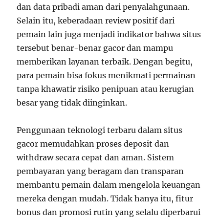
dan data pribadi aman dari penyalahgunaan.
Selain itu, keberadaan review positif dari
pemain lain juga menjadi indikator bahwa situs
tersebut benar-benar gacor dan mampu
memberikan layanan terbaik. Dengan begitu,
para pemain bisa fokus menikmati permainan
tanpa khawatir risiko penipuan atau kerugian
besar yang tidak diinginkan.
Penggunaan teknologi terbaru dalam situs
gacor memudahkan proses deposit dan
withdraw secara cepat dan aman. Sistem
pembayaran yang beragam dan transparan
membantu pemain dalam mengelola keuangan
mereka dengan mudah. Tidak hanya itu, fitur
bonus dan promosi rutin yang selalu diperbarui