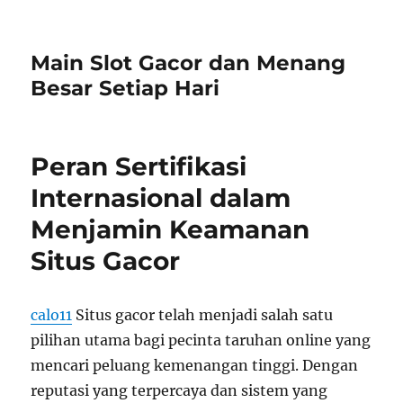
Main Slot Gacor dan Menang
Besar Setiap Hari
Peran Sertifikasi
Internasional dalam
Menjamin Keamanan
Situs Gacor
calo11
Situs gacor telah menjadi salah satu
pilihan utama bagi pecinta taruhan online yang
mencari peluang kemenangan tinggi. Dengan
reputasi yang terpercaya dan sistem yang