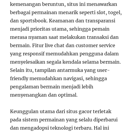
kemenangan beruntun, situs ini menawarkan
berbagai permainan menarik seperti slot, togel,
dan sportsbook. Keamanan dan transparansi
menjadi prioritas utama, sehingga pemain
merasa nyaman saat melakukan transaksi dan
bermain. Fitur live chat dan customer service
yang responsif memudahkan pengguna dalam
menyelesaikan segala kendala selama bermain.
Selain itu, tampilan antarmuka yang user-
friendly memudahkan navigasi, sehingga
pengalaman bermain menjadi lebih
menyenangkan dan optimal.
Keunggulan utama dari situs gacor terletak
pada sistem permainan yang selalu diperbarui
dan mengadopsi teknologi terbaru. Hal ini