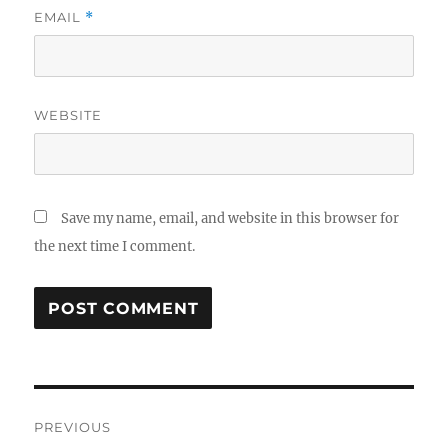
EMAIL
*
WEBSITE
Save my name, email, and website in this browser for
the next time I comment.
Post
PREVIOUS