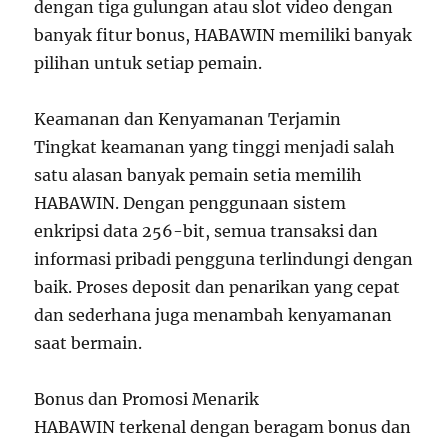
dengan tiga gulungan atau slot video dengan
banyak fitur bonus, HABAWIN memiliki banyak
pilihan untuk setiap pemain.
Keamanan dan Kenyamanan Terjamin
Tingkat keamanan yang tinggi menjadi salah
satu alasan banyak pemain setia memilih
HABAWIN. Dengan penggunaan sistem
enkripsi data 256-bit, semua transaksi dan
informasi pribadi pengguna terlindungi dengan
baik. Proses deposit dan penarikan yang cepat
dan sederhana juga menambah kenyamanan
saat bermain.
Bonus dan Promosi Menarik
HABAWIN terkenal dengan beragam bonus dan