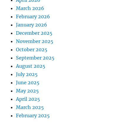
April 2026
March 2026
February 2026
January 2026
December 2025
November 2025
October 2025
September 2025
August 2025
July 2025
June 2025
May 2025
April 2025
March 2025
February 2025