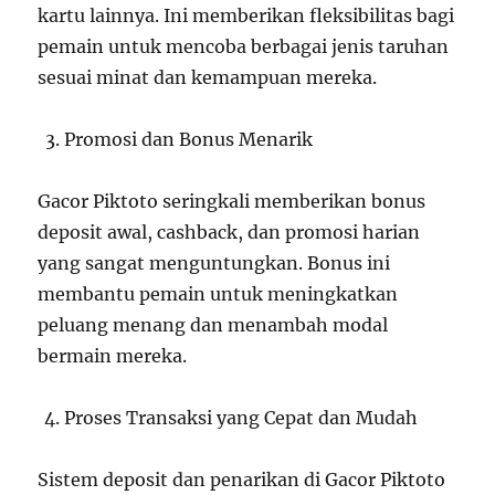
kartu lainnya. Ini memberikan fleksibilitas bagi
pemain untuk mencoba berbagai jenis taruhan
sesuai minat dan kemampuan mereka.
Promosi dan Bonus Menarik
Gacor Piktoto seringkali memberikan bonus
deposit awal, cashback, dan promosi harian
yang sangat menguntungkan. Bonus ini
membantu pemain untuk meningkatkan
peluang menang dan menambah modal
bermain mereka.
Proses Transaksi yang Cepat dan Mudah
Sistem deposit dan penarikan di Gacor Piktoto