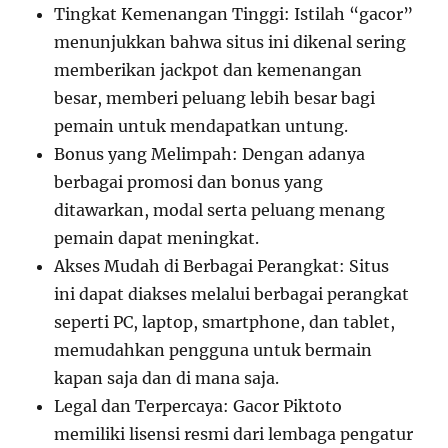
Tingkat Kemenangan Tinggi: Istilah “gacor”
menunjukkan bahwa situs ini dikenal sering
memberikan jackpot dan kemenangan
besar, memberi peluang lebih besar bagi
pemain untuk mendapatkan untung.
Bonus yang Melimpah: Dengan adanya
berbagai promosi dan bonus yang
ditawarkan, modal serta peluang menang
pemain dapat meningkat.
Akses Mudah di Berbagai Perangkat: Situs
ini dapat diakses melalui berbagai perangkat
seperti PC, laptop, smartphone, dan tablet,
memudahkan pengguna untuk bermain
kapan saja dan di mana saja.
Legal dan Terpercaya: Gacor Piktoto
memiliki lisensi resmi dari lembaga pengatur