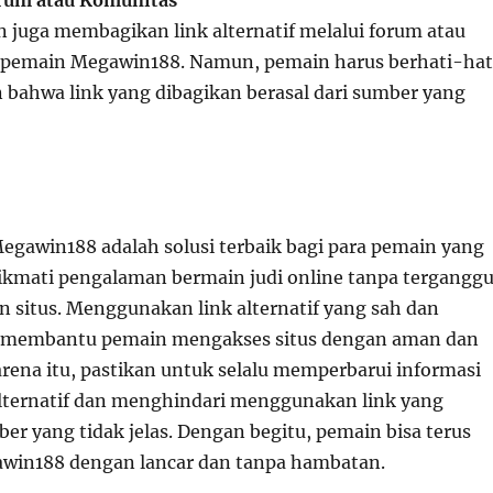
orum atau Komunitas
 juga membagikan link alternatif melalui forum atau
 pemain Megawin188. Namun, pemain harus berhati-hat
bahwa link yang dibagikan berasal dari sumber yang
Megawin188 adalah solusi terbaik bagi para pemain yang
ikmati pengalaman bermain judi online tanpa tergangg
n situs. Menggunakan link alternatif yang sah dan
n membantu pemain mengakses situs dengan aman dan
rena itu, pastikan untuk selalu memperbarui informasi
lternatif dan menghindari menggunakan link yang
ber yang tidak jelas. Dengan begitu, pemain bisa terus
awin188 dengan lancar dan tanpa hambatan.