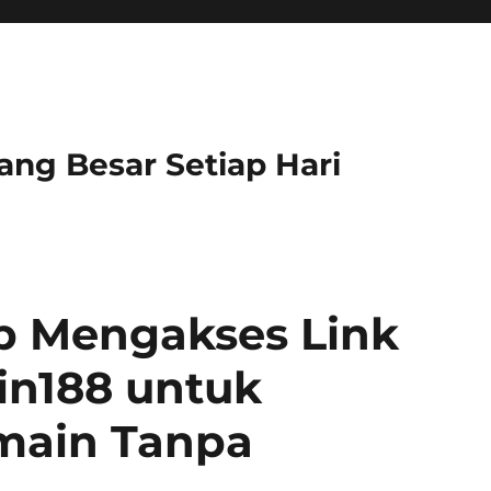
ang Besar Setiap Hari
 Mengakses Link
in188 untuk
main Tanpa