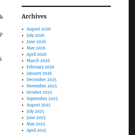
Archives
uk
August 2026
p
July 2026
June 2026
May 2026
April 2026
i
March 2026
February 2026
January 2026
December 2025
November 2025
October 2025
September 2025
August 2025
July 2025
June 2025
May 2025
April 2025