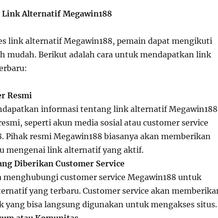
 Link Alternatif Megawin188
 link alternatif Megawin188, pemain dapat mengikuti
h mudah. Berikut adalah cara untuk mendapatkan link
terbaru:
er Resmi
dapatkan informasi tentang link alternatif Megawin188
esmi, seperti akun media sosial atau customer service
8. Pihak resmi Megawin188 biasanya akan memberikan
u mengenai link alternatif yang aktif.
ang Diberikan Customer Service
sa menghubungi customer service Megawin188 untuk
ternatif yang terbaru. Customer service akan memberika
k yang bisa langsung digunakan untuk mengakses situs.