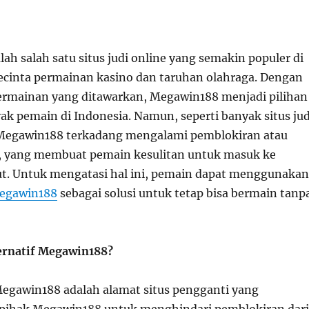
h salah satu situs judi online yang semakin populer di
ecinta permainan kasino dan taruhan olahraga. Dengan
permainan yang ditawarkan, Megawin188 menjadi pilihan
ak pemain di Indonesia. Namun, seperti banyak situs jud
 Megawin188 terkadang mengalami pemblokiran atau
, yang membuat pemain kesulitan untuk masuk ke
ut. Untuk mengatasi hal ini, pemain dapat menggunakan
 megawin188
sebagai solusi untuk tetap bisa bermain tanp
ternatif Megawin188?
 Megawin188 adalah alamat situs pengganti yang