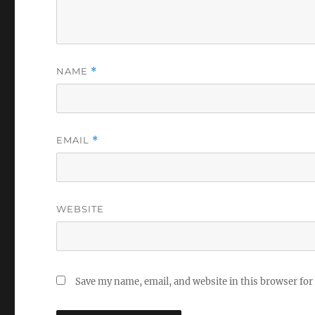
NAME
*
EMAIL
*
WEBSITE
Save my name, email, and website in this browser for