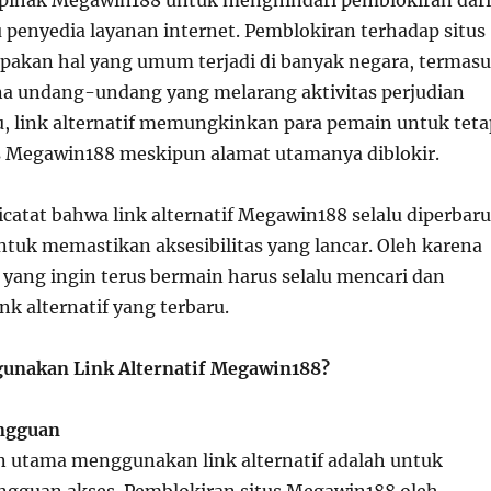
 pihak Megawin188 untuk menghindari pemblokiran dari
 penyedia layanan internet. Pemblokiran terhadap situs
upakan hal yang umum terjadi di banyak negara, termas
na undang-undang yang melarang aktivitas perjudian
tu, link alternatif memungkinkan para pemain untuk teta
 Megawin188 meskipun alamat utamanya diblokir.
catat bahwa link alternatif Megawin188 selalu diperbaru
ntuk memastikan aksesibilitas yang lancar. Oleh karena
 yang ingin terus bermain harus selalu mencari dan
k alternatif yang terbaru.
nakan Link Alternatif Megawin188?
ngguan
an utama menggunakan link alternatif adalah untuk