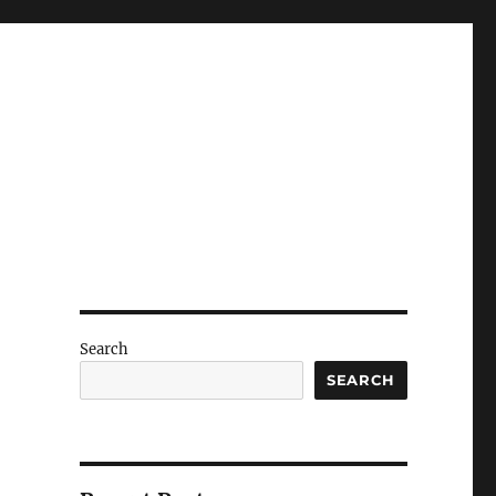
Search
SEARCH