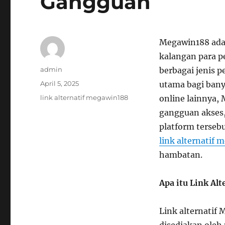
Gangguan
Megawin188 adala
kalangan para p
Author
admin
berbagai jenis 
Posted
April 5, 2025
utama bagi bany
on
Tags
link alternatif megawin188
online lainnya,
gangguan akses
platform terseb
link alternatif
hambatan.
Apa itu Link Al
Link alternatif