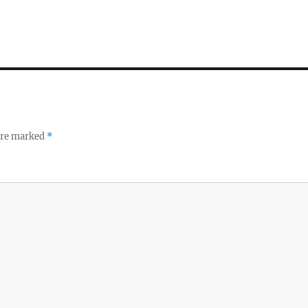
 are marked
*