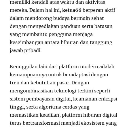
memiliki kendali atas waktu dan aktivitas
mereka. Dalam hal ini,
ketua66
berperan aktif
dalam mendorong budaya bermain sehat
dengan menyediakan panduan serta batasan
yang membantu pengguna menjaga
keseimbangan antara hiburan dan tanggung
jawab pribadi.
Keunggulan lain dari platform modern adalah
kemampuannya untuk beradaptasi dengan
tren dan kebutuhan pasar. Dengan
mengombinasikan teknologi terkini seperti
sistem pembayaran digital, keamanan enkripsi
tinggi, serta algoritma cerdas yang
memastikan keadilan, platform hiburan digital
terus bertransformasi menjadi ekosistem yang