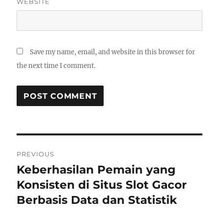
WEBSITE
Save my name, email, and website in this browser for
the next time I comment.
Post
PREVIOUS
navigation
Keberhasilan Pemain yang
Previous
post:
Konsisten di Situs Slot Gacor
Berbasis Data dan Statistik