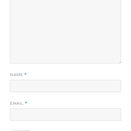
NAME
*
EMAIL
*