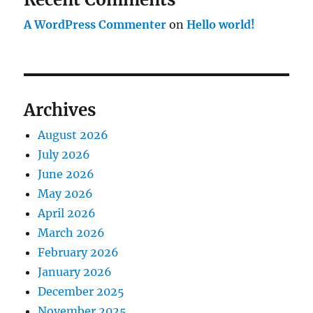
A WordPress Commenter
on
Hello world!
Archives
August 2026
July 2026
June 2026
May 2026
April 2026
March 2026
February 2026
January 2026
December 2025
November 2025