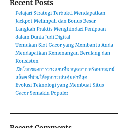
Recent Posts
Pelajari Strategi Terbukti Mendapatkan
Jackpot Melimpah dan Bonus Besar
Langkah Praktis Menghindari Penipuan
dalam Dunia Judi Digital
Temukan Slot Gacor yang Membantu Anda
Mendapatkan Kemenangan Berulang dan
Konsisten
เปิดโลกของการวางแผนที่ชาญฉลาด พร้อมกลยุทธ์
สล็อต ที่ช่วยให้ทุกการเล่นคุ้มค่าที่สุด
Evolusi Teknologi yang Membuat Situs
Gacor Semakin Populer
Recent Comments