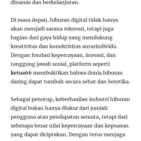
dinamis dan berkelanjutan.
Di masa depan, hiburan digital tidak hanya
akan menjadi sarana rekreasi, tetapi juga
bagian dari gaya hidup yang mendukung
kreativitas dan konektivitas antarindividu.
Dengan fondasi kepercayaan, inovasi, dan
tanggung jawab sosial, platform seperti
ketua66
membuktikan bahwa dunia hiburan
daring dapat tumbuh secara sehat dan beretika.
Sebagai penutup, keberhasilan industri hiburan
digital bukan hanya diukur dari jumlah
pengguna atau pendapatan semata, tetapi dari
seberapa besar nilai kepercayaan dan kepuasan
yang dapat diciptakan. Dengan terus menjaga