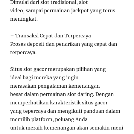
Dimulai dari slot tradisional, slot
video, sampai permainan jackpot yang terus
meningkat.
– Transaksi Cepat dan Terpercaya
Proses deposit dan penarikan yang cepat dan
terpercaya.
Situs slot gacor merupakan pilihan yang
ideal bagi mereka yang ingin
merasakan pengalaman kemenangan
besar dalam permainan slot daring. Dengan
memperhatikan karakteristik situs gacor
yang tepercaya dan mengikuti panduan dalam
memilih platform, peluang Anda
untuk meraih kemenangan akan semakin meni