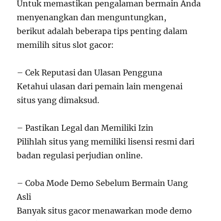
Untuk memastikan pengalaman bermain Anda
menyenangkan dan menguntungkan,
berikut adalah beberapa tips penting dalam
memilih situs slot gacor:
– Cek Reputasi dan Ulasan Pengguna
Ketahui ulasan dari pemain lain mengenai
situs yang dimaksud.
– Pastikan Legal dan Memiliki Izin
Pilihlah situs yang memiliki lisensi resmi dari
badan regulasi perjudian online.
– Coba Mode Demo Sebelum Bermain Uang
Asli
Banyak situs gacor menawarkan mode demo