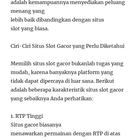
adalah kemampuannya menyediakan peluang
menang yang
lebih baik dibandingkan dengan situs
slot yang biasa.
Ciri-Ciri Situs Slot Gacor yang Perlu Diketahui
Memilih situs slot gacor bukanlah tugas yang
mudah, karena banyaknya platform yang
tidak dapat dipercaya di luar sana. Berikut
adalah beberapa karakteristik situs slot gacor
yang sebaiknya Anda perhatikan:
1. RTP Tinggi
Situs gacor biasanya
menawarkan permainan dengan RTP di atas