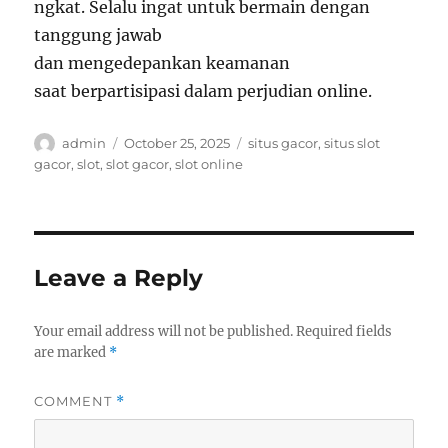
ngkat. Selalu ingat untuk bermain dengan
tanggung jawab
dan mengedepankan keamanan
saat berpartisipasi dalam perjudian online.
Author
Posted
Tags
admin
October 25, 2025
situs gacor
,
situs slot
on
gacor
,
slot
,
slot gacor
,
slot online
Leave a Reply
Your email address will not be published.
Required fields
are marked
*
COMMENT
*