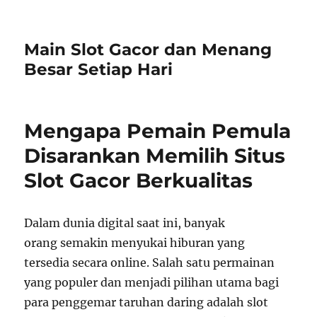
Main Slot Gacor dan Menang
Besar Setiap Hari
Mengapa Pemain Pemula
Disarankan Memilih Situs
Slot Gacor Berkualitas
Dalam dunia digital saat ini, banyak
orang semakin menyukai hiburan yang
tersedia secara online. Salah satu permainan
yang populer dan menjadi pilihan utama bagi
para penggemar taruhan daring adalah slot