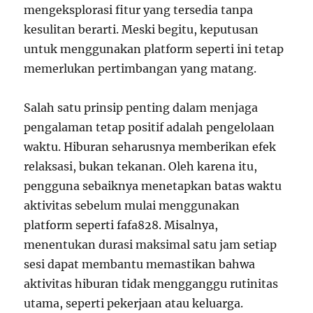
mengeksplorasi fitur yang tersedia tanpa
kesulitan berarti. Meski begitu, keputusan
untuk menggunakan platform seperti ini tetap
memerlukan pertimbangan yang matang.
Salah satu prinsip penting dalam menjaga
pengalaman tetap positif adalah pengelolaan
waktu. Hiburan seharusnya memberikan efek
relaksasi, bukan tekanan. Oleh karena itu,
pengguna sebaiknya menetapkan batas waktu
aktivitas sebelum mulai menggunakan
platform seperti fafa828. Misalnya,
menentukan durasi maksimal satu jam setiap
sesi dapat membantu memastikan bahwa
aktivitas hiburan tidak mengganggu rutinitas
utama, seperti pekerjaan atau keluarga.