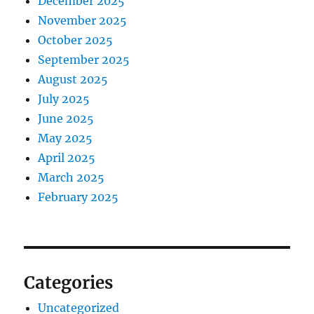
December 2025
November 2025
October 2025
September 2025
August 2025
July 2025
June 2025
May 2025
April 2025
March 2025
February 2025
Categories
Uncategorized