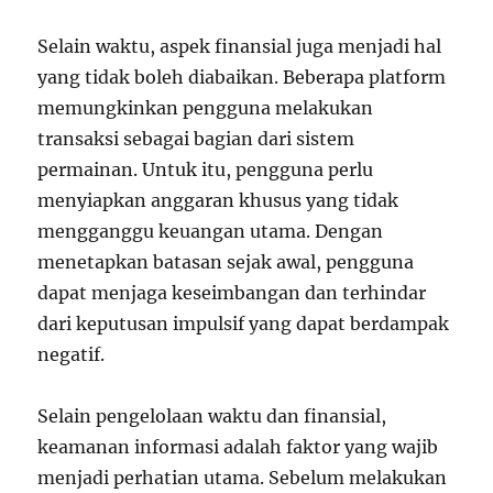
Selain waktu, aspek finansial juga menjadi hal
yang tidak boleh diabaikan. Beberapa platform
memungkinkan pengguna melakukan
transaksi sebagai bagian dari sistem
permainan. Untuk itu, pengguna perlu
menyiapkan anggaran khusus yang tidak
mengganggu keuangan utama. Dengan
menetapkan batasan sejak awal, pengguna
dapat menjaga keseimbangan dan terhindar
dari keputusan impulsif yang dapat berdampak
negatif.
Selain pengelolaan waktu dan finansial,
keamanan informasi adalah faktor yang wajib
menjadi perhatian utama. Sebelum melakukan