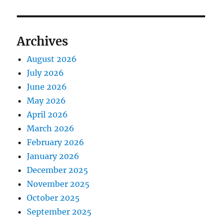
Archives
August 2026
July 2026
June 2026
May 2026
April 2026
March 2026
February 2026
January 2026
December 2025
November 2025
October 2025
September 2025