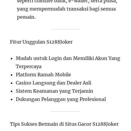
seperti transfer bank, e-wallet, serta pulsa,
yang mempermudah transaksi bagi semua
pemain.
Fitur Unggulan S1288Joker
Mudah untuk Login dan Memiliki Akun Yang
Terpercaya
Platform Ramah Mobile
Casino Langsung dan Dealer Asli
Sistem Keamanan yang Terjamin
Dukungan Pelanggan yang Profesional
Tips Sukses Bermain di Situs Gacor S1288Joker