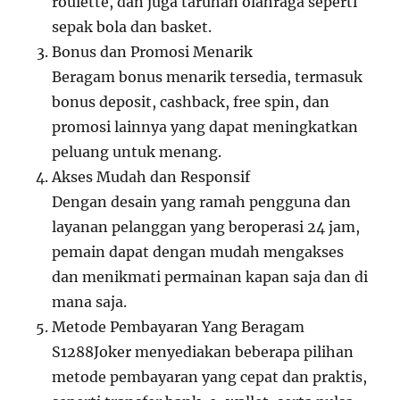
roulette, dan juga taruhan olahraga seperti
sepak bola dan basket.
Bonus dan Promosi Menarik
Beragam bonus menarik tersedia, termasuk
bonus deposit, cashback, free spin, dan
promosi lainnya yang dapat meningkatkan
peluang untuk menang.
Akses Mudah dan Responsif
Dengan desain yang ramah pengguna dan
layanan pelanggan yang beroperasi 24 jam,
pemain dapat dengan mudah mengakses
dan menikmati permainan kapan saja dan di
mana saja.
Metode Pembayaran Yang Beragam
S1288Joker menyediakan beberapa pilihan
metode pembayaran yang cepat dan praktis,