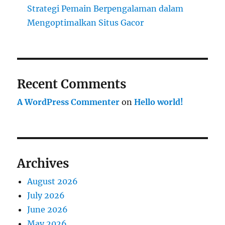
Strategi Pemain Berpengalaman dalam
Mengoptimalkan Situs Gacor
Recent Comments
A WordPress Commenter
on
Hello world!
Archives
August 2026
July 2026
June 2026
May 2026