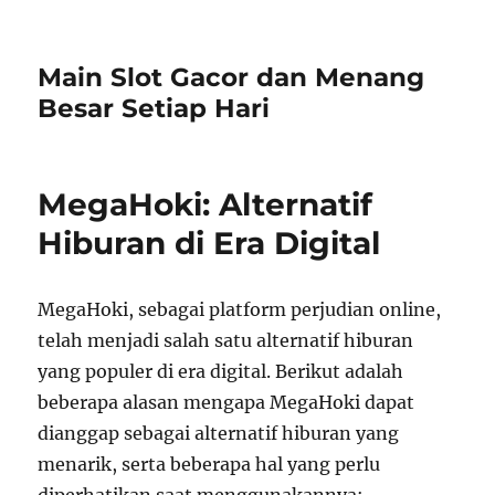
Main Slot Gacor dan Menang
Besar Setiap Hari
MegaHoki: Alternatif
Hiburan di Era Digital
MegaHoki, sebagai platform perjudian online,
telah menjadi salah satu alternatif hiburan
yang populer di era digital. Berikut adalah
beberapa alasan mengapa MegaHoki dapat
dianggap sebagai alternatif hiburan yang
menarik, serta beberapa hal yang perlu