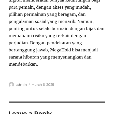
digital memberikan banyak keuntungan bagi
para pemain, dengan akses yang mudah,
pilihan permainan yang beragam, dan
pengalaman sosial yang menarik. Namun,
penting untuk selalu bermain dengan bijak dan
memahami risiko yang terkait dengan
perjudian. Dengan pendekatan yang
bertanggung jawab, MegaHoki bisa menjadi
sarana hiburan yang menyenangkan dan
mendebarkan.
Author
Posted
admin
March 6, 2025
on
Leave a Reply