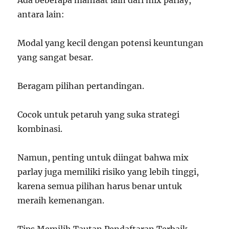
Ada beberapa manfaat lain dari mix parlay,
antara lain:
Modal yang kecil dengan potensi keuntungan
yang sangat besar.
Beragam pilihan pertandingan.
Cocok untuk petaruh yang suka strategi
kombinasi.
Namun, penting untuk diingat bahwa mix
parlay juga memiliki risiko yang lebih tinggi,
karena semua pilihan harus benar untuk
meraih kemenangan.