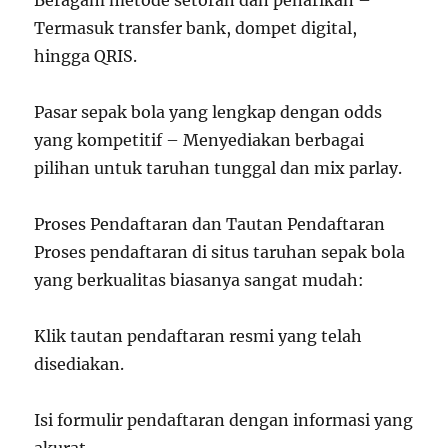
Beragam metode setoran dan penarikan –
Termasuk transfer bank, dompet digital,
hingga QRIS.
Pasar sepak bola yang lengkap dengan odds
yang kompetitif – Menyediakan berbagai
pilihan untuk taruhan tunggal dan mix parlay.
Proses Pendaftaran dan Tautan Pendaftaran
Proses pendaftaran di situs taruhan sepak bola
yang berkualitas biasanya sangat mudah:
Klik tautan pendaftaran resmi yang telah
disediakan.
Isi formulir pendaftaran dengan informasi yang