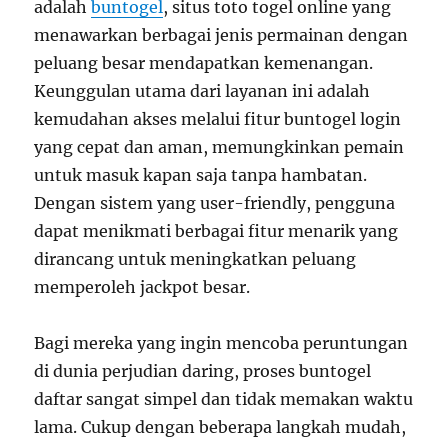
adalah
buntogel
, situs toto togel online yang
menawarkan berbagai jenis permainan dengan
peluang besar mendapatkan kemenangan.
Keunggulan utama dari layanan ini adalah
kemudahan akses melalui fitur buntogel login
yang cepat dan aman, memungkinkan pemain
untuk masuk kapan saja tanpa hambatan.
Dengan sistem yang user-friendly, pengguna
dapat menikmati berbagai fitur menarik yang
dirancang untuk meningkatkan peluang
memperoleh jackpot besar.
Bagi mereka yang ingin mencoba peruntungan
di dunia perjudian daring, proses buntogel
daftar sangat simpel dan tidak memakan waktu
lama. Cukup dengan beberapa langkah mudah,