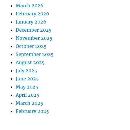
March 2026
February 2026
January 2026
December 2025
November 2025
October 2025
September 2025
August 2025
July 2025
June 2025
May 2025
April 2025
March 2025
February 2025