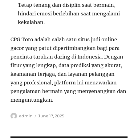
Tetap tenang dan disiplin saat bermain,
hindari emosi berlebihan saat mengalami
kekalahan.
CPG Toto adalah salah satu situs judi online
gacor yang patut dipertimbangkan bagi para
pencinta taruhan daring di Indonesia. Dengan
fitur yang lengkap, data prediksi yang akurat,
keamanan terjaga, dan layanan pelanggan
yang profesional, platform ini menawarkan
pengalaman bermain yang menyenangkan dan
menguntungkan.
Author
Posted
admin
June 17, 2025
on