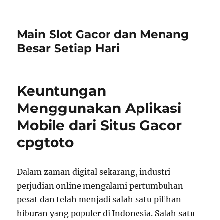
Main Slot Gacor dan Menang
Besar Setiap Hari
Keuntungan
Menggunakan Aplikasi
Mobile dari Situs Gacor
cpgtoto
Dalam zaman digital sekarang, industri
perjudian online mengalami pertumbuhan
pesat dan telah menjadi salah satu pilihan
hiburan yang populer di Indonesia. Salah satu