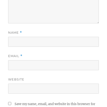
NAME
*
EMAIL
*
WEBSITE
Save my name, email, and website in this browser for