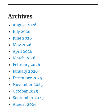
Archives
August 2026
July 2026
June 2026
May 2026
April 2026
March 2026
February 2026
January 2026
December 2025
November 2025
October 2025
September 2025
August 2025