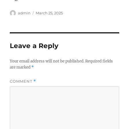
Author
Posted
admin
March 25, 2025
on
Leave a Reply
Your email address will not be published.
Required fields
are marked
*
COMMENT
*