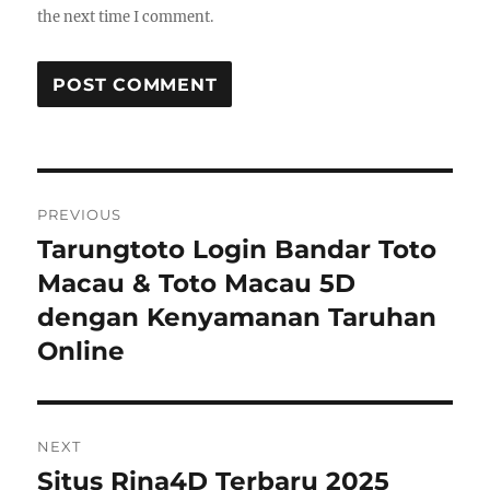
the next time I comment.
Post
PREVIOUS
navigation
Tarungtoto Login Bandar Toto
Previous
post:
Macau & Toto Macau 5D
dengan Kenyamanan Taruhan
Online
NEXT
Situs Rina4D Terbaru 2025
Next