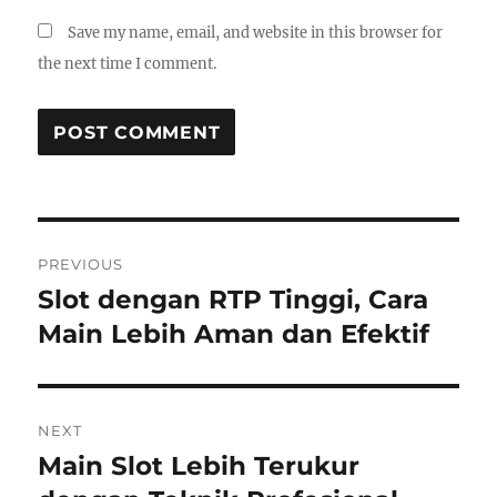
Save my name, email, and website in this browser for
the next time I comment.
Post
PREVIOUS
navigation
Slot dengan RTP Tinggi, Cara
Previous
post:
Main Lebih Aman dan Efektif
NEXT
Main Slot Lebih Terukur
Next
post: