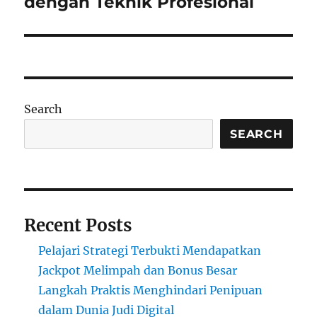
dengan Teknik Profesional
Search
SEARCH
Recent Posts
Pelajari Strategi Terbukti Mendapatkan
Jackpot Melimpah dan Bonus Besar
Langkah Praktis Menghindari Penipuan
dalam Dunia Judi Digital