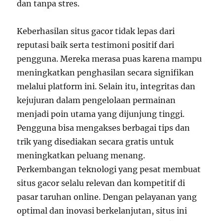
dan tanpa stres.
Keberhasilan situs gacor tidak lepas dari
reputasi baik serta testimoni positif dari
pengguna. Mereka merasa puas karena mampu
meningkatkan penghasilan secara signifikan
melalui platform ini. Selain itu, integritas dan
kejujuran dalam pengelolaan permainan
menjadi poin utama yang dijunjung tinggi.
Pengguna bisa mengakses berbagai tips dan
trik yang disediakan secara gratis untuk
meningkatkan peluang menang.
Perkembangan teknologi yang pesat membuat
situs gacor selalu relevan dan kompetitif di
pasar taruhan online. Dengan pelayanan yang
optimal dan inovasi berkelanjutan, situs ini