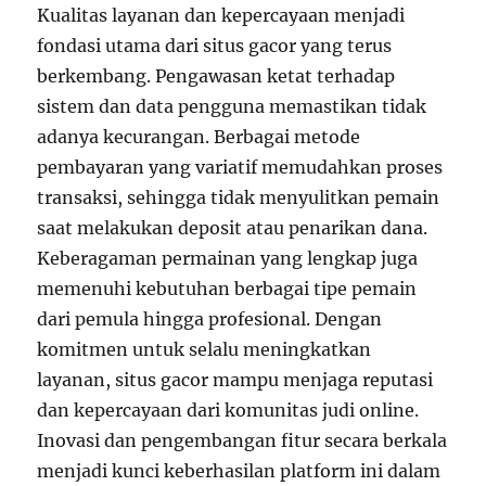
Kualitas layanan dan kepercayaan menjadi
fondasi utama dari situs gacor yang terus
berkembang. Pengawasan ketat terhadap
sistem dan data pengguna memastikan tidak
adanya kecurangan. Berbagai metode
pembayaran yang variatif memudahkan proses
transaksi, sehingga tidak menyulitkan pemain
saat melakukan deposit atau penarikan dana.
Keberagaman permainan yang lengkap juga
memenuhi kebutuhan berbagai tipe pemain
dari pemula hingga profesional. Dengan
komitmen untuk selalu meningkatkan
layanan, situs gacor mampu menjaga reputasi
dan kepercayaan dari komunitas judi online.
Inovasi dan pengembangan fitur secara berkala
menjadi kunci keberhasilan platform ini dalam