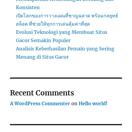
Konsisten
เปิดโลกของการวางแผนที่ชาญฉลาด พร้อมกลยุทธ์
สล็อต ที่ช่วยให้ทุกการเล่นคุ้มค่าที่สุด
Evolusi Teknologi yang Membuat Situs
Gacor Semakin Populer
Analisis Keberhasilan Pemain yang Sering
Menang di Situs Gacor
Recent Comments
A WordPress Commenter
on
Hello world!