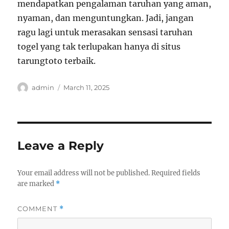
mendapatkan pengalaman taruhan yang aman,
nyaman, dan menguntungkan. Jadi, jangan
ragu lagi untuk merasakan sensasi taruhan
togel yang tak terlupakan hanya di situs
tarungtoto terbaik.
Author
Posted
admin
March 11, 2025
on
Leave a Reply
Your email address will not be published.
Required fields
are marked
*
COMMENT
*