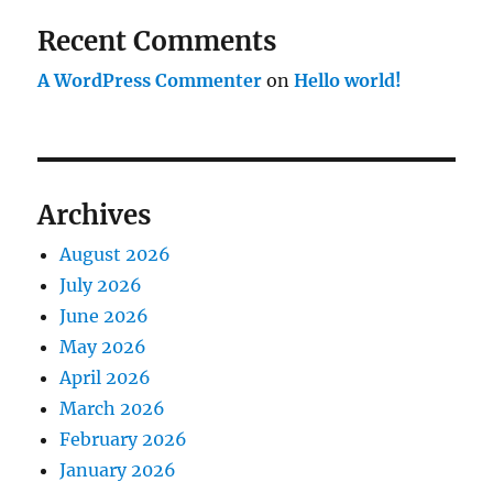
Recent Comments
A WordPress Commenter
on
Hello world!
Archives
August 2026
July 2026
June 2026
May 2026
April 2026
March 2026
February 2026
January 2026