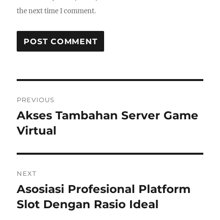
the next time I comment.
Post
PREVIOUS
navigation
Akses Tambahan Server Game
Previous
post:
Virtual
NEXT
Asosiasi Profesional Platform
Next
post:
Slot Dengan Rasio Ideal