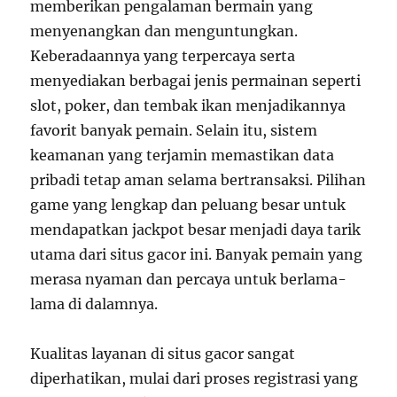
memberikan pengalaman bermain yang
menyenangkan dan menguntungkan.
Keberadaannya yang terpercaya serta
menyediakan berbagai jenis permainan seperti
slot, poker, dan tembak ikan menjadikannya
favorit banyak pemain. Selain itu, sistem
keamanan yang terjamin memastikan data
pribadi tetap aman selama bertransaksi. Pilihan
game yang lengkap dan peluang besar untuk
mendapatkan jackpot besar menjadi daya tarik
utama dari situs gacor ini. Banyak pemain yang
merasa nyaman dan percaya untuk berlama-
lama di dalamnya.
Kualitas layanan di situs gacor sangat
diperhatikan, mulai dari proses registrasi yang