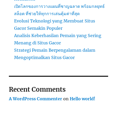
เปิดโลกของการวางแผนที่ชาญฉลาด พร้อมกลยุทธ์
สล็อต ที่ช่วยให้ทุกการเล่นคุ้มค่าที่สุด
Evolusi Teknologi yang Membuat Situs
Gacor Semakin Populer
Analisis Keberhasilan Pemain yang Sering
Menang di Situs Gacor
Strategi Pemain Berpengalaman dalam
Mengoptimalkan Situs Gacor
Recent Comments
A WordPress Commenter
on
Hello world!