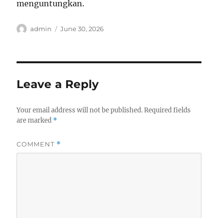
menguntungkan.
Author
Posted
admin
June 30, 2026
on
Leave a Reply
Your email address will not be published.
Required fields
are marked
*
COMMENT
*