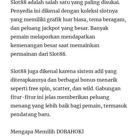
Slot88 adalah salah satu yang paling disukai.
Penyedia ini dikenal dengan koleksi slotnya
yang memiliki grafik luar biasa, tema beragam,
dan peluang jackpot yang besar. Banyak
pemain melaporkan mendapatkan
kemenangan besar saat memainkan
permainan dari Slot88.
Slot88 juga dikenal karena sistem adil yang
diterapkannya dan berbagai bonus menarik
seperti free spin, scatter, dan wild. Gabungan
fitur-fitur ini jelas memberikan peluang
menang yang lebih baik bagi pemain, termasuk
pendatang baru.
Mengapa Memilih DORAHOKI