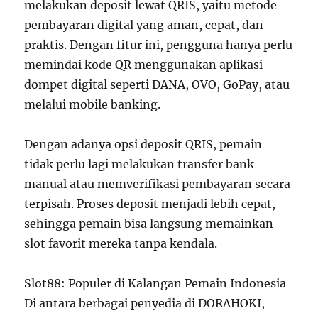
melakukan deposit lewat QRIS, yaitu metode
pembayaran digital yang aman, cepat, dan
praktis. Dengan fitur ini, pengguna hanya perlu
memindai kode QR menggunakan aplikasi
dompet digital seperti DANA, OVO, GoPay, atau
melalui mobile banking.
Dengan adanya opsi deposit QRIS, pemain
tidak perlu lagi melakukan transfer bank
manual atau memverifikasi pembayaran secara
terpisah. Proses deposit menjadi lebih cepat,
sehingga pemain bisa langsung memainkan
slot favorit mereka tanpa kendala.
Slot88: Populer di Kalangan Pemain Indonesia
Di antara berbagai penyedia di DORAHOKI,