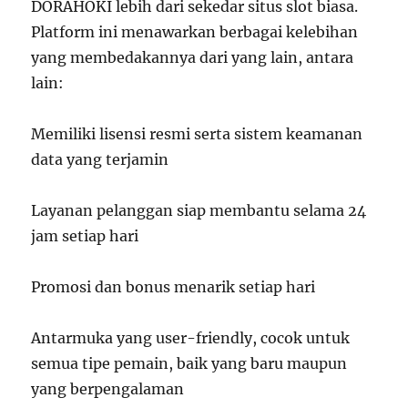
DORAHOKI lebih dari sekedar situs slot biasa.
Platform ini menawarkan berbagai kelebihan
yang membedakannya dari yang lain, antara
lain:
Memiliki lisensi resmi serta sistem keamanan
data yang terjamin
Layanan pelanggan siap membantu selama 24
jam setiap hari
Promosi dan bonus menarik setiap hari
Antarmuka yang user-friendly, cocok untuk
semua tipe pemain, baik yang baru maupun
yang berpengalaman