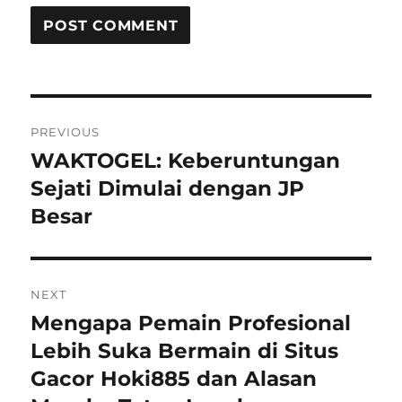
Post
PREVIOUS
navigation
WAKTOGEL: Keberuntungan
Previous
post:
Sejati Dimulai dengan JP
Besar
NEXT
Mengapa Pemain Profesional
Next
post:
Lebih Suka Bermain di Situs
Gacor Hoki885 dan Alasan