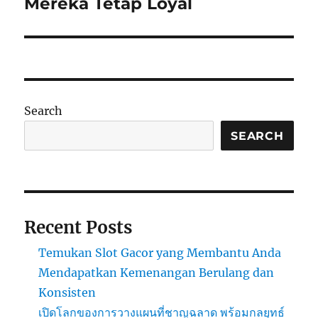
Mereka Tetap Loyal
Search
SEARCH
Recent Posts
Temukan Slot Gacor yang Membantu Anda
Mendapatkan Kemenangan Berulang dan
Konsisten
เปิดโลกของการวางแผนที่ชาญฉลาด พร้อมกลยุทธ์