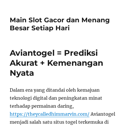
Main Slot Gacor dan Menang
Besar Setiap Hari
Aviantogel = Prediksi
Akurat + Kemenangan
Nyata
Dalam era yang ditandai oleh kemajuan
teknologi digital dan peningkatan minat
terhadap permainan daring,
https://theycalledhimmarvin.com/
Aviantogel
menjadi salah satu situs togel terkemuka di