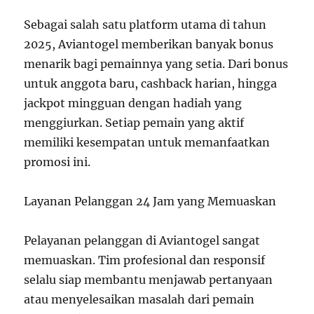
Sebagai salah satu platform utama di tahun
2025, Aviantogel memberikan banyak bonus
menarik bagi pemainnya yang setia. Dari bonus
untuk anggota baru, cashback harian, hingga
jackpot mingguan dengan hadiah yang
menggiurkan. Setiap pemain yang aktif
memiliki kesempatan untuk memanfaatkan
promosi ini.
Layanan Pelanggan 24 Jam yang Memuaskan
Pelayanan pelanggan di Aviantogel sangat
memuaskan. Tim profesional dan responsif
selalu siap membantu menjawab pertanyaan
atau menyelesaikan masalah dari pemain