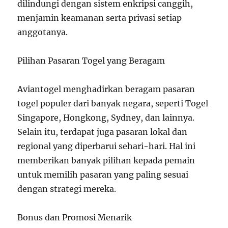
dilindungi dengan sistem enkripsi canggih,
menjamin keamanan serta privasi setiap
anggotanya.
Pilihan Pasaran Togel yang Beragam
Aviantogel menghadirkan beragam pasaran
togel populer dari banyak negara, seperti Togel
Singapore, Hongkong, Sydney, dan lainnya.
Selain itu, terdapat juga pasaran lokal dan
regional yang diperbarui sehari-hari. Hal ini
memberikan banyak pilihan kepada pemain
untuk memilih pasaran yang paling sesuai
dengan strategi mereka.
Bonus dan Promosi Menarik