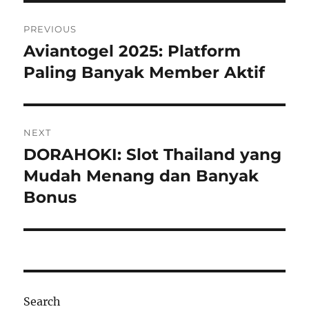
Post
PREVIOUS
navigation
Aviantogel 2025: Platform
Previous
post:
Paling Banyak Member Aktif
NEXT
DORAHOKI: Slot Thailand yang
Next
post:
Mudah Menang dan Banyak
Bonus
Search