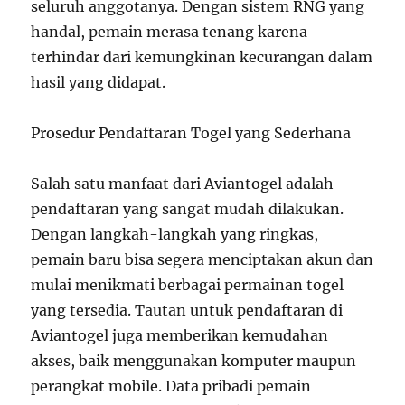
seluruh anggotanya. Dengan sistem RNG yang
handal, pemain merasa tenang karena
terhindar dari kemungkinan kecurangan dalam
hasil yang didapat.
Prosedur Pendaftaran Togel yang Sederhana
Salah satu manfaat dari Aviantogel adalah
pendaftaran yang sangat mudah dilakukan.
Dengan langkah-langkah yang ringkas,
pemain baru bisa segera menciptakan akun dan
mulai menikmati berbagai permainan togel
yang tersedia. Tautan untuk pendaftaran di
Aviantogel juga memberikan kemudahan
akses, baik menggunakan komputer maupun
perangkat mobile. Data pribadi pemain