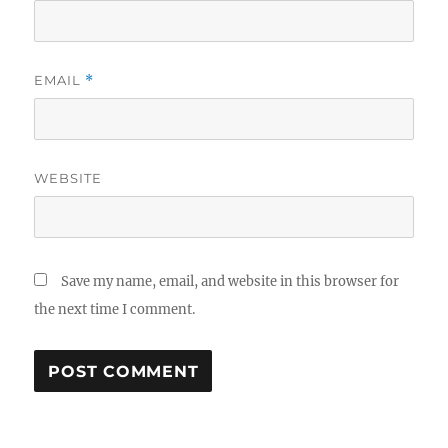
EMAIL
*
WEBSITE
Save my name, email, and website in this browser for
the next time I comment.