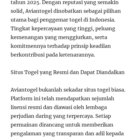
tahun 2025. Dengan reputasi yang semakin
solid, Aviantogel dinobatkan sebagai pilihan
utama bagi penggemar togel di Indonesia.
Tingkat kepercayaan yang tinggi, peluang
kemenangan yang menggiurkan, serta
komitmennya terhadap prinsip keadilan
berkontribusi pada ketenarannya.
Situs Togel yang Resmi dan Dapat Diandalkan
Aviantogel bukanlah sekadar situs togel biasa.
Platform ini telah mendapatkan sejumlah
lisensi resmi dan diawasi oleh lembaga
perjudian daring yang terpercaya. Setiap
permainan dirancang untuk memberikan
pengalaman yang transparan dan adil kepada