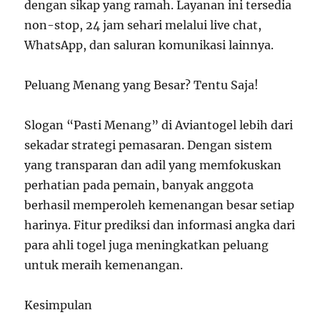
dengan sikap yang ramah. Layanan ini tersedia
non-stop, 24 jam sehari melalui live chat,
WhatsApp, dan saluran komunikasi lainnya.
Peluang Menang yang Besar? Tentu Saja!
Slogan “Pasti Menang” di Aviantogel lebih dari
sekadar strategi pemasaran. Dengan sistem
yang transparan dan adil yang memfokuskan
perhatian pada pemain, banyak anggota
berhasil memperoleh kemenangan besar setiap
harinya. Fitur prediksi dan informasi angka dari
para ahli togel juga meningkatkan peluang
untuk meraih kemenangan.
Kesimpulan