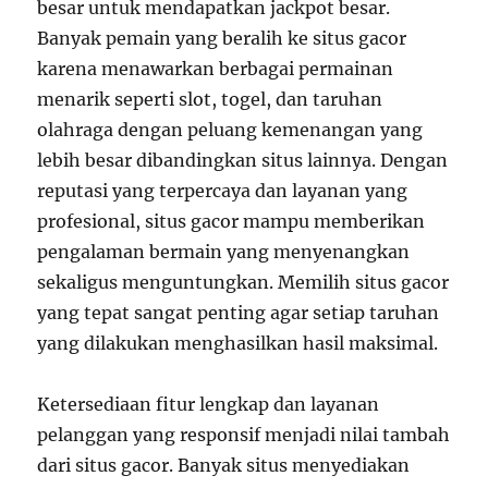
besar untuk mendapatkan jackpot besar.
Banyak pemain yang beralih ke situs gacor
karena menawarkan berbagai permainan
menarik seperti slot, togel, dan taruhan
olahraga dengan peluang kemenangan yang
lebih besar dibandingkan situs lainnya. Dengan
reputasi yang terpercaya dan layanan yang
profesional, situs gacor mampu memberikan
pengalaman bermain yang menyenangkan
sekaligus menguntungkan. Memilih situs gacor
yang tepat sangat penting agar setiap taruhan
yang dilakukan menghasilkan hasil maksimal.
Ketersediaan fitur lengkap dan layanan
pelanggan yang responsif menjadi nilai tambah
dari situs gacor. Banyak situs menyediakan