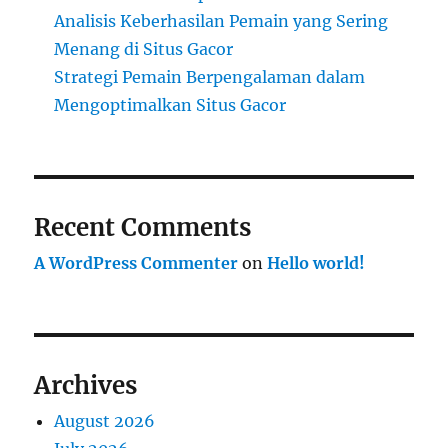
Analisis Keberhasilan Pemain yang Sering
Menang di Situs Gacor
Strategi Pemain Berpengalaman dalam
Mengoptimalkan Situs Gacor
Recent Comments
A WordPress Commenter
on
Hello world!
Archives
August 2026