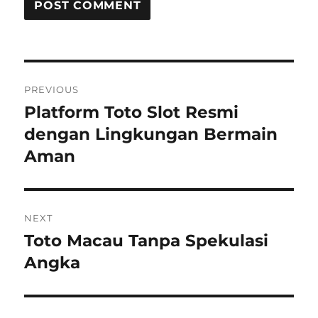
Post
PREVIOUS
navigation
Platform Toto Slot Resmi
Previous
post:
dengan Lingkungan Bermain
Aman
NEXT
Toto Macau Tanpa Spekulasi
Next
post:
Angka