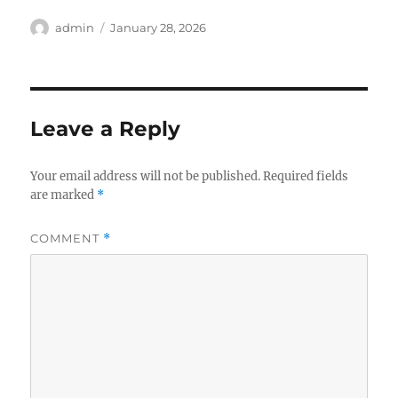
Author
Posted
admin
January 28, 2026
on
Leave a Reply
Your email address will not be published.
Required fields
are marked
*
COMMENT
*