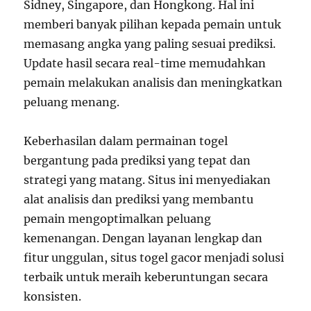
Sidney, Singapore, dan Hongkong. Hal ini
memberi banyak pilihan kepada pemain untuk
memasang angka yang paling sesuai prediksi.
Update hasil secara real-time memudahkan
pemain melakukan analisis dan meningkatkan
peluang menang.
Keberhasilan dalam permainan togel
bergantung pada prediksi yang tepat dan
strategi yang matang. Situs ini menyediakan
alat analisis dan prediksi yang membantu
pemain mengoptimalkan peluang
kemenangan. Dengan layanan lengkap dan
fitur unggulan, situs togel gacor menjadi solusi
terbaik untuk meraih keberuntungan secara
konsisten.